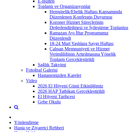
E-Bülten
Toplantı ve Organizasyonlar
Hemşirelik/Ebelik Haftası Kapsamında
Düzenlenen Konferans Duyurusu
Koroner Hizmet Süreçlerinin
Değerlendirilmesi ve İyileştirme Toplantısı
Ramazan Ayı İftar Programımız
Düzenlendi
18-24 Mart Yaşlılara Saygı Haftası
Çalışan Memnuniyeti ve Hizmet
Verimliliğinin Artırılmasına Yönelik
Toplantı Gerçekleştirildi
Sağlık Takvimi
Fotoğraf Galerisi
Hastanemizden Kareler
Video
2026 El Hijyeni Günü Etkinliğimiz
2026 HAP Tatbikatı Gerçekleştirildi
El Hijyeni Tarihçesi
Gebe Okulu
Yönlendirme
Hasta ve Ziyaretçi Rehberi