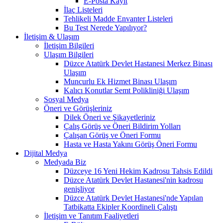
E-Posta Kayıt
İlaç Listeleri
Tehlikeli Madde Envanter Listeleri
Bu Test Nerede Yapılıyor?
İletişim & Ulaşım
İletişim Bilgileri
Ulaşım Bilgileri
Düzce Atatürk Devlet Hastanesi Merkez Binası
Ulaşım
Muncurlu Ek Hizmet Binası Ulaşım
Kalıcı Konutlar Semt Polikliniği Ulaşım
Sosyal Medya
Öneri ve Görüşleriniz
Dilek Öneri ve Şikayetleriniz
Çalış Görüş ve Öneri Bildirim Yolları
Çalışan Görüş ve Öneri Formu
Hasta ve Hasta Yakını Görüş Öneri Formu
Dijital Medya
Medyada Biz
Düzceye 16 Yeni Hekim Kadrosu Tahsis Edildi
Düzce Atatürk Devlet Hastanesi'nin kadrosu
genişliyor
Düzce Atatürk Devlet Hastanesi'nde Yapılan
Tatbikatta Ekipler Koordineli Çalıştı
İletişim ve Tanıtım Faaliyetleri