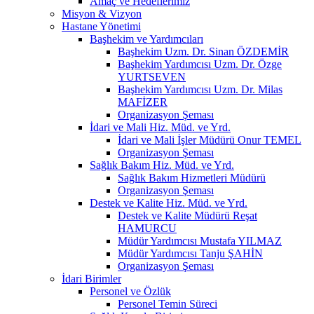
Amaç ve Hedeflerimiz
Misyon & Vizyon
Hastane Yönetimi
Başhekim ve Yardımcıları
Başhekim Uzm. Dr. Sinan ÖZDEMİR
Başhekim Yardımcısı Uzm. Dr. Özge
YURTSEVEN
Başhekim Yardımcısı Uzm. Dr. Milas
MAFİZER
Organizasyon Şeması
İdari ve Mali Hiz. Müd. ve Yrd.
İdari ve Mali İşler Müdürü Onur TEMEL
Organizasyon Şeması
Sağlık Bakım Hiz. Müd. ve Yrd.
Sağlık Bakım Hizmetleri Müdürü
Organizasyon Şeması
Destek ve Kalite Hiz. Müd. ve Yrd.
Destek ve Kalite Müdürü Reşat
HAMURCU
Müdür Yardımcısı Mustafa YILMAZ
Müdür Yardımcısı Tanju ŞAHİN
Organizasyon Şeması
İdari Birimler
Personel ve Özlük
Personel Temin Süreci