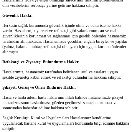
Hastalarımız tedaviye engel olmadığı sürece dini farklılık gözetmeksizin
dini vecibelerini serbestçe yerine getirme hakkına sahiptir.
Güvenlik Hakkı:
Herkesin sağlık kurumunda güvenlik içinde olma ve bunu isteme hakkı
vardır. Hastaların, ziyaretçi ve refakatçi gibi yakınlarının can ve mal
güvenliklerinin korunması ve sağlanması için gerekli önlemler hastanemiz
tarafından alınmaktadır. Hastanemizde çocuklar, engelli bireyler ve yaşlılar
(yalnız, bakıma muhtaç, refakatçisi olmayan) için uygun koruma önlemleri
alınmıştır.
Refakatçi ve Ziyaretçi Bulundurma Hakkı:
Hastalarımız, hastanemiz tarafından belirlenen usul ve esaslara uygun
şekilde ziyaretçi kabul etmek ve refakatçi bulundurma hakkına sahiptir.
Şikayet, Görüş ve Öneri Bildirme Hakkı:
Hasta ve hasta ailesi, hasta haklarının ihlali halinde hastanemizde şikâyet
mekanizmasının başlatılması, gözden geçilmesi, sonuçlandırılması ve
sonucundan haberdar edilme hakkına sahiptir.
Sağlık Kuruluşu Kural ve Uygulamaları Hastalarımız kendilerine
uygulanacak hastane kural ve uygulamaları konusunda bilgi edinme hakkına
sahiptir.