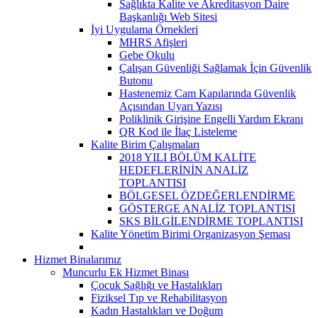
Sağlıkta Kalite ve Akreditasyon Daire
Başkanlığı Web Sitesi
İyi Uygulama Örnekleri
MHRS Afişleri
Gebe Okulu
Çalışan Güvenliği Sağlamak İçin Güvenlik
Butonu
Hastenemiz Cam Kapılarında Güvenlik
Açısından Uyarı Yazısı
Poliklinik Girişine Engelli Yardım Ekranı
QR Kod ile İlaç Listeleme
Kalite Birim Çalışmaları
2018 YILI BÖLÜM KALİTE
HEDEFLERİNİN ANALİZ
TOPLANTISI
BÖLGESEL ÖZDEĞERLENDİRME
GÖSTERGE ANALİZ TOPLANTISI
SKS BİLGİLENDİRME TOPLANTISI
Kalite Yönetim Birimi Organizasyon Şeması
Hizmet Binalarımız
Muncurlu Ek Hizmet Binası
Çocuk Sağlığı ve Hastalıkları
Fiziksel Tıp ve Rehabilitasyon
Kadın Hastalıkları ve Doğum