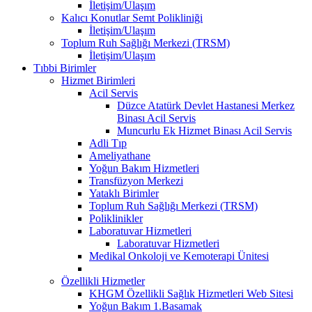
İletişim/Ulaşım
Kalıcı Konutlar Semt Polikliniği
İletişim/Ulaşım
Toplum Ruh Sağlığı Merkezi (TRSM)
İletişim/Ulaşım
Tıbbi Birimler
Hizmet Birimleri
Acil Servis
Düzce Atatürk Devlet Hastanesi Merkez
Binası Acil Servis
Muncurlu Ek Hizmet Binası Acil Servis
Adli Tıp
Ameliyathane
Yoğun Bakım Hizmetleri
Transfüzyon Merkezi
Yataklı Birimler
Toplum Ruh Sağlığı Merkezi (TRSM)
Poliklinikler
Laboratuvar Hizmetleri
Laboratuvar Hizmetleri
Medikal Onkoloji ve Kemoterapi Ünitesi
Özellikli Hizmetler
KHGM Özellikli Sağlık Hizmetleri Web Sitesi
Yoğun Bakım 1.Basamak