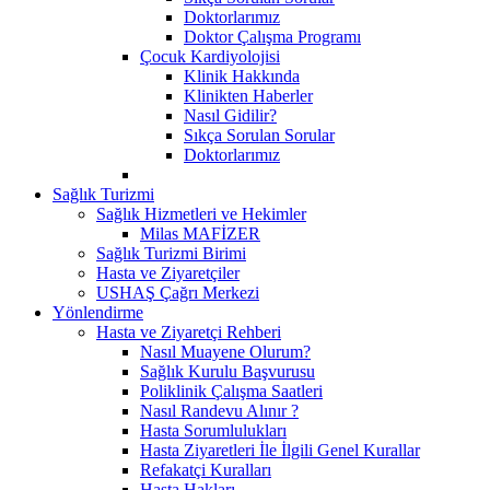
Doktorlarımız
Doktor Çalışma Programı
Çocuk Kardiyolojisi
Klinik Hakkında
Klinikten Haberler
Nasıl Gidilir?
Sıkça Sorulan Sorular
Doktorlarımız
Sağlık Turizmi
Sağlık Hizmetleri ve Hekimler
Milas MAFİZER
Sağlık Turizmi Birimi
Hasta ve Ziyaretçiler
USHAŞ Çağrı Merkezi
Yönlendirme
Hasta ve Ziyaretçi Rehberi
Nasıl Muayene Olurum?
Sağlık Kurulu Başvurusu
Poliklinik Çalışma Saatleri
Nasıl Randevu Alınır ?
Hasta Sorumlulukları
Hasta Ziyaretleri İle İlgili Genel Kurallar
Refakatçi Kuralları
Hasta Hakları