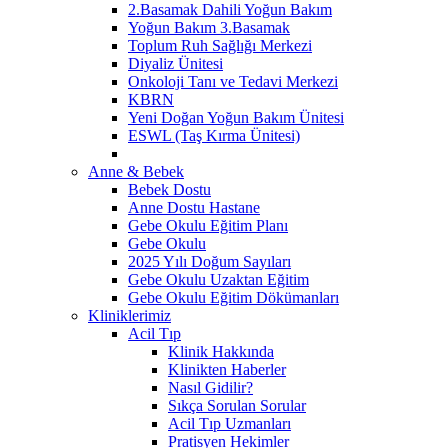
2.Basamak Dahili Yoğun Bakım
Yoğun Bakım 3.Basamak
Toplum Ruh Sağlığı Merkezi
Diyaliz Ünitesi
Onkoloji Tanı ve Tedavi Merkezi
KBRN
Yeni Doğan Yoğun Bakım Ünitesi
ESWL (Taş Kırma Ünitesi)
Anne & Bebek
Bebek Dostu
Anne Dostu Hastane
Gebe Okulu Eğitim Planı
Gebe Okulu
2025 Yılı Doğum Sayıları
Gebe Okulu Uzaktan Eğitim
Gebe Okulu Eğitim Dökümanları
Kliniklerimiz
Acil Tıp
Klinik Hakkında
Klinikten Haberler
Nasıl Gidilir?
Sıkça Sorulan Sorular
Acil Tıp Uzmanları
Pratisyen Hekimler