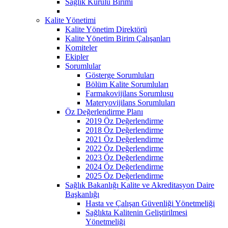
Sağlık Kurulu Birimi
Kalite Yönetimi
Kalite Yönetim Direktörü
Kalite Yönetim Birim Çalışanları
Komiteler
Ekipler
Sorumlular
Gösterge Sorumluları
Bölüm Kalite Sorumluları
Farmakovijilans Sorumlusu
Materyovijilans Sorumluları
Öz Değerlendirme Planı
2019 Öz Değerlendirme
2018 Öz Değerlendirme
2021 Öz Değerlendirme
2022 Öz Değerlendirme
2023 Öz Değerlendirme
2024 Öz Değerlendirme
2025 Öz Değerlendirme
Sağlık Bakanlığı Kalite ve Akreditasyon Daire
Başkanlığı
Hasta ve Çalışan Güvenliği Yönetmeliği
Sağlıkta Kalitenin Geliştirilmesi
Yönetmeliği