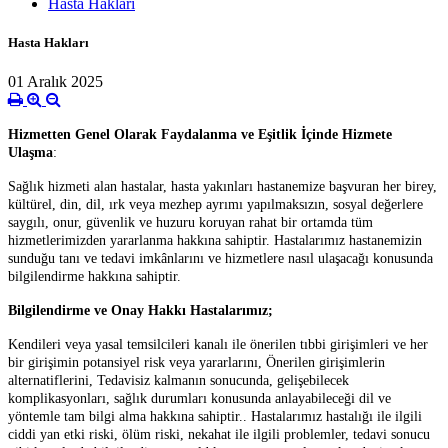
Hasta Hakları
Hasta Hakları
01 Aralık 2025
Hizmetten Genel Olarak Faydalanma ve Eşitlik İçinde Hizmete
Ulaşma
:
Sağlık hizmeti alan hastalar, hasta yakınları hastanemize başvuran her birey,
kültürel, din, dil, ırk veya mezhep ayrımı yapılmaksızın, sosyal değerlere
saygılı, onur, güvenlik ve huzuru koruyan rahat bir ortamda tüm
hizmetlerimizden yararlanma hakkına sahiptir. Hastalarımız hastanemizin
sunduğu tanı ve tedavi imkânlarını ve hizmetlere nasıl ulaşacağı konusunda
bilgilendirme hakkına sahiptir.
Bilgilendirme ve Onay Hakkı Hastalarımız;
Kendileri veya yasal temsilcileri kanalı ile önerilen tıbbi girişimleri ve her
bir girişimin potansiyel risk veya yararlarını, Önerilen girişimlerin
alternatiflerini, Tedavisiz kalmanın sonucunda, gelişebilecek
komplikasyonları, sağlık durumları konusunda anlayabileceği dil ve
yöntemle tam bilgi alma hakkına sahiptir.. Hastalarımız hastalığı ile ilgili
ciddi yan etki riski, ölüm riski, nekahat ile ilgili problemler, tedavi sonucu