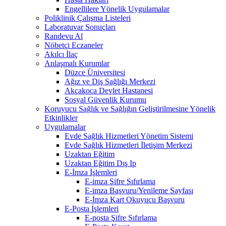
Engellilere Yönelik Uygulamalar
Poliklinik Çalışma Listeleri
Laboratuvar Sonuçları
Randevu Al
Nöbetçi Eczaneler
Akılcı İlaç
Anlaşmalı Kurumlar
Düzce Üniversitesi
Ağız ve Diş Sağlığı Merkezi
Akçakoca Devlet Hastanesi
Sosyal Güvenlik Kurumu
Koruyucu Sağlık ve Sağlığın Geliştirilmesine Yönelik
Etkinlikler
Uygulamalar
Evde Sağlık Hizmetleri Yönetim Sistemi
Evde Sağlık Hizmetleri İletişim Merkezi
Uzaktan Eğitim
Uzaktan Eğitim Dış Ip
E-İmza İşlemleri
E-imza Şifre Sıfırlama
E-imza Başvuru/Yenileme Sayfası
E-İmza Kart Okuyucu Başvuru
E-Posta İşlemleri
E-posta Şifre Sıfırlama