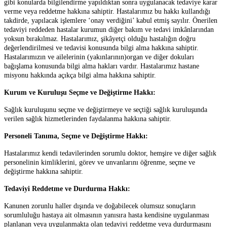
gibi konularda bilgilendirme yapıldıktan sonra uygulanacak tedaviye karar
verme veya reddetme hakkına sahiptir. Hastalarımız bu hakkı kullandığı
takdirde, yapılacak işlemlere ‘onay verdiğini’ kabul etmiş sayılır. Önerilen
tedaviyi reddeden hastalar kurumun diğer bakım ve tedavi imkânlarından
yoksun bırakılmaz. Hastalarımız, şikâyetçi olduğu hastalığın doğru
değerlendirilmesi ve tedavisi konusunda bilgi alma hakkına sahiptir.
Hastalarımızın ve ailelerinin (yakınlarının)organ ve diğer dokuları
bağışlama konusunda bilgi alma hakları vardır. Hastalarımız hastane
misyonu hakkında açıkça bilgi alma hakkına sahiptir.
Kurum ve Kuruluşu Seçme ve Değiştirme Hakkı:
Sağlık kuruluşunu seçme ve değiştirmeye ve seçtiği sağlık kuruluşunda
verilen sağlık hizmetlerinden faydalanma hakkına sahiptir.
Personeli Tanıma, Seçme ve Değiştirme Hakkı:
Hastalarımız kendi tedavilerinden sorumlu doktor, hemşire ve diğer sağlık
personelinin kimliklerini, görev ve unvanlarını öğrenme, seçme ve
değiştirme hakkına sahiptir.
Tedaviyi Reddetme ve Durdurma Hakkı:
Kanunen zorunlu haller dışında ve doğabilecek olumsuz sonuçların
sorumluluğu hastaya ait olmasının yanısıra hasta kendisine uygulanması
planlanan veya uygulanmakta olan tedaviyi reddetme veya durdurmasını