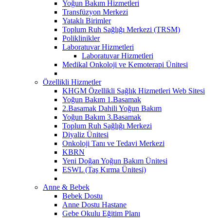
Yoğun Bakım Hizmetleri
Transfüzyon Merkezi
Yataklı Birimler
Toplum Ruh Sağlığı Merkezi (TRSM)
Poliklinikler
Laboratuvar Hizmetleri
Laboratuvar Hizmetleri
Medikal Onkoloji ve Kemoterapi Ünitesi
Özellikli Hizmetler
KHGM Özellikli Sağlık Hizmetleri Web Sitesi
Yoğun Bakım 1.Basamak
2.Basamak Dahili Yoğun Bakım
Yoğun Bakım 3.Basamak
Toplum Ruh Sağlığı Merkezi
Diyaliz Ünitesi
Onkoloji Tanı ve Tedavi Merkezi
KBRN
Yeni Doğan Yoğun Bakım Ünitesi
ESWL (Taş Kırma Ünitesi)
Anne & Bebek
Bebek Dostu
Anne Dostu Hastane
Gebe Okulu Eğitim Planı