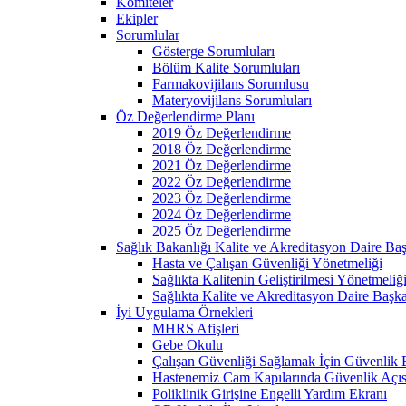
Komiteler
Ekipler
Sorumlular
Gösterge Sorumluları
Bölüm Kalite Sorumluları
Farmakovijilans Sorumlusu
Materyovijilans Sorumluları
Öz Değerlendirme Planı
2019 Öz Değerlendirme
2018 Öz Değerlendirme
2021 Öz Değerlendirme
2022 Öz Değerlendirme
2023 Öz Değerlendirme
2024 Öz Değerlendirme
2025 Öz Değerlendirme
Sağlık Bakanlığı Kalite ve Akreditasyon Daire Baş
Hasta ve Çalışan Güvenliği Yönetmeliği
Sağlıkta Kalitenin Geliştirilmesi Yönetmeliğ
Sağlıkta Kalite ve Akreditasyon Daire Başka
İyi Uygulama Örnekleri
MHRS Afişleri
Gebe Okulu
Çalışan Güvenliği Sağlamak İçin Güvenlik
Hastenemiz Cam Kapılarında Güvenlik Açıs
Poliklinik Girişine Engelli Yardım Ekranı