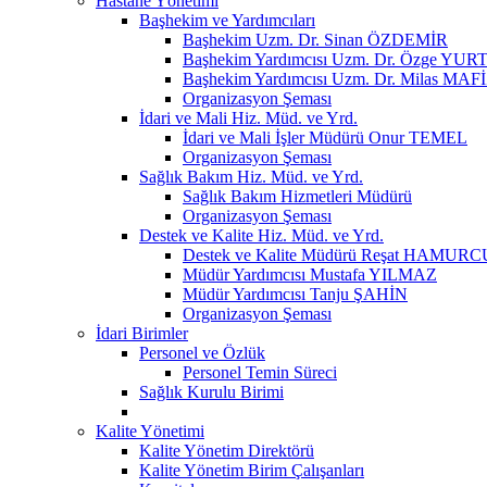
Hastane Yönetimi
Başhekim ve Yardımcıları
Başhekim Uzm. Dr. Sinan ÖZDEMİR
Başhekim Yardımcısı Uzm. Dr. Özge YU
Başhekim Yardımcısı Uzm. Dr. Milas MA
Organizasyon Şeması
İdari ve Mali Hiz. Müd. ve Yrd.
İdari ve Mali İşler Müdürü Onur TEMEL
Organizasyon Şeması
Sağlık Bakım Hiz. Müd. ve Yrd.
Sağlık Bakım Hizmetleri Müdürü
Organizasyon Şeması
Destek ve Kalite Hiz. Müd. ve Yrd.
Destek ve Kalite Müdürü Reşat HAMURC
Müdür Yardımcısı Mustafa YILMAZ
Müdür Yardımcısı Tanju ŞAHİN
Organizasyon Şeması
İdari Birimler
Personel ve Özlük
Personel Temin Süreci
Sağlık Kurulu Birimi
Kalite Yönetimi
Kalite Yönetim Direktörü
Kalite Yönetim Birim Çalışanları