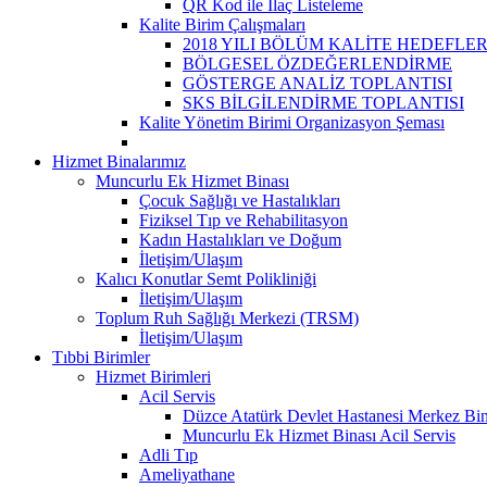
QR Kod ile İlaç Listeleme
Kalite Birim Çalışmaları
2018 YILI BÖLÜM KALİTE HEDEFLER
BÖLGESEL ÖZDEĞERLENDİRME
GÖSTERGE ANALİZ TOPLANTISI
SKS BİLGİLENDİRME TOPLANTISI
Kalite Yönetim Birimi Organizasyon Şeması
Hizmet Binalarımız
Muncurlu Ek Hizmet Binası
Çocuk Sağlığı ve Hastalıkları
Fiziksel Tıp ve Rehabilitasyon
Kadın Hastalıkları ve Doğum
İletişim/Ulaşım
Kalıcı Konutlar Semt Polikliniği
İletişim/Ulaşım
Toplum Ruh Sağlığı Merkezi (TRSM)
İletişim/Ulaşım
Tıbbi Birimler
Hizmet Birimleri
Acil Servis
Düzce Atatürk Devlet Hastanesi Merkez Bina
Muncurlu Ek Hizmet Binası Acil Servis
Adli Tıp
Ameliyathane