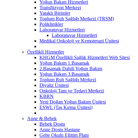
Yoğun Bakım Hizmetleri
Transfüzyon Merkezi
Yataklı Birimler
Toplum Ruh Sağlığı Merkezi (TRSM)
Poliklinikler
Laboratuvar Hizmetleri
Laboratuvar Hizmetleri
Medikal Onkoloji ve Kemoterapi Ünitesi
Özellikli Hizmetler
KHGM Özellikli Sağlık Hizmetleri Web Sitesi
Yoğun Bakım 1.Basamak
2.Basamak Dahili Yoğun Bakım
Yoğun Bakım 3.Basamak
Toplum Ruh Sağlığı Merkezi
Diyaliz Ünitesi
Onkoloji Tanı ve Tedavi Merkezi
KBRN
Yeni Doğan Yoğun Bakım Ünitesi
ESWL (Taş Kırma Ünitesi)
Anne & Bebek
Bebek Dostu
Anne Dostu Hastane
Gebe Okulu Eğitim Planı