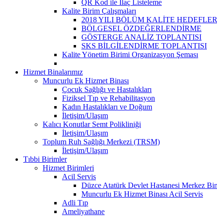
QR Kod ile İlaç Listeleme
Kalite Birim Çalışmaları
2018 YILI BÖLÜM KALİTE HEDEFLER
BÖLGESEL ÖZDEĞERLENDİRME
GÖSTERGE ANALİZ TOPLANTISI
SKS BİLGİLENDİRME TOPLANTISI
Kalite Yönetim Birimi Organizasyon Şeması
Hizmet Binalarımız
Muncurlu Ek Hizmet Binası
Çocuk Sağlığı ve Hastalıkları
Fiziksel Tıp ve Rehabilitasyon
Kadın Hastalıkları ve Doğum
İletişim/Ulaşım
Kalıcı Konutlar Semt Polikliniği
İletişim/Ulaşım
Toplum Ruh Sağlığı Merkezi (TRSM)
İletişim/Ulaşım
Tıbbi Birimler
Hizmet Birimleri
Acil Servis
Düzce Atatürk Devlet Hastanesi Merkez Bina
Muncurlu Ek Hizmet Binası Acil Servis
Adli Tıp
Ameliyathane