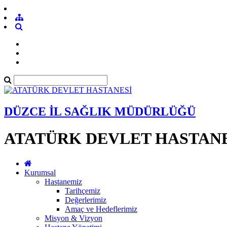
DÜZCE İL SAĞLIK MÜDÜRLÜĞÜ
ATATÜRK DEVLET HASTANE
Kurumsal
Hastanemiz
Tarihçemiz
Değerlerimiz
Amaç ve Hedeflerimiz
Misyon & Vizyon