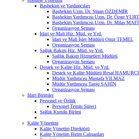
Hastane Yönetimi
Başhekim ve Yardımcıları
Başhekim Uzm. Dr. Sinan ÖZDEMİR
Başhekim Yardımcısı Uzm. Dr. Özge YU
Başhekim Yardımcısı Uzm. Dr. Milas MA
Organizasyon Şeması
İdari ve Mali Hiz. Müd. ve Yrd.
İdari ve Mali İşler Müdürü Onur TEMEL
Organizasyon Şeması
Sağlık Bakım Hiz. Müd. ve Yrd.
Sağlık Bakım Hizmetleri Müdürü
Organizasyon Şeması
Destek ve Kalite Hiz. Müd. ve Yrd.
Destek ve Kalite Müdürü Reşat HAMURC
Müdür Yardımcısı Mustafa YILMAZ
Müdür Yardımcısı Tanju ŞAHİN
Organizasyon Şeması
İdari Birimler
Personel ve Özlük
Personel Temin Süreci
Sağlık Kurulu Birimi
Kalite Yönetimi
Kalite Yönetim Direktörü
Kalite Yönetim Birim Çalışanları