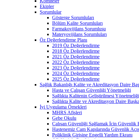
Komiteler
Ekipler
Sorumlular
Gösterge Sorumluları
Bölüm Kalite Sorumluları
Farmakovijilans Sorumlusu
Materyovijilans Sorumluları
Öz Değerlendirme Planı
2019 Öz Değerlendirme
2018 Öz Değerlendirme
2021 Öz Değerlendirme
2022 Öz Değerlendirme
2023 Öz Değerlendirme
2024 Öz Değerlendirme
2025 Öz Değerlendirme
Sağlık Bakanlığı Kalite ve Akreditasyon Daire Baş
Hasta ve Çalışan Güvenliği Yönetmeliği
Sağlıkta Kalitenin Geliştirilmesi Yönetmeliğ
Sağlıkta Kalite ve Akreditasyon Daire Başka
İyi Uygulama Örnekleri
MHRS Afişleri
Gebe Okulu
Çalışan Güvenliği Sağlamak İçin Güvenlik
Hastenemiz Cam Kapılarında Güvenlik Açıs
Poliklinik Girişine Engelli Yardım Ekranı