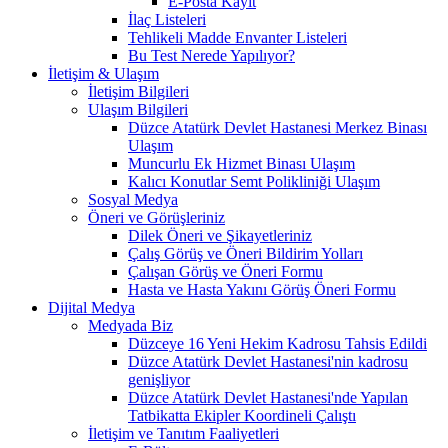
E-Posta Kayıt
İlaç Listeleri
Tehlikeli Madde Envanter Listeleri
Bu Test Nerede Yapılıyor?
İletişim & Ulaşım
İletişim Bilgileri
Ulaşım Bilgileri
Düzce Atatürk Devlet Hastanesi Merkez Binası
Ulaşım
Muncurlu Ek Hizmet Binası Ulaşım
Kalıcı Konutlar Semt Polikliniği Ulaşım
Sosyal Medya
Öneri ve Görüşleriniz
Dilek Öneri ve Şikayetleriniz
Çalış Görüş ve Öneri Bildirim Yolları
Çalışan Görüş ve Öneri Formu
Hasta ve Hasta Yakını Görüş Öneri Formu
Dijital Medya
Medyada Biz
Düzceye 16 Yeni Hekim Kadrosu Tahsis Edildi
Düzce Atatürk Devlet Hastanesi'nin kadrosu
genişliyor
Düzce Atatürk Devlet Hastanesi'nde Yapılan
Tatbikatta Ekipler Koordineli Çalıştı
İletişim ve Tanıtım Faaliyetleri