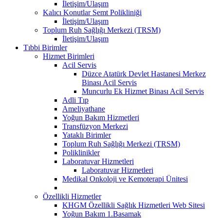
İletişim/Ulaşım
Kalıcı Konutlar Semt Polikliniği
İletişim/Ulaşım
Toplum Ruh Sağlığı Merkezi (TRSM)
İletişim/Ulaşım
Tıbbi Birimler
Hizmet Birimleri
Acil Servis
Düzce Atatürk Devlet Hastanesi Merkez
Binası Acil Servis
Muncurlu Ek Hizmet Binası Acil Servis
Adli Tıp
Ameliyathane
Yoğun Bakım Hizmetleri
Transfüzyon Merkezi
Yataklı Birimler
Toplum Ruh Sağlığı Merkezi (TRSM)
Poliklinikler
Laboratuvar Hizmetleri
Laboratuvar Hizmetleri
Medikal Onkoloji ve Kemoterapi Ünitesi
Özellikli Hizmetler
KHGM Özellikli Sağlık Hizmetleri Web Sitesi
Yoğun Bakım 1.Basamak