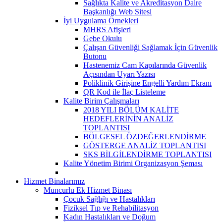
Sağlıkta Kalite ve Akreditasyon Daire
Başkanlığı Web Sitesi
İyi Uygulama Örnekleri
MHRS Afişleri
Gebe Okulu
Çalışan Güvenliği Sağlamak İçin Güvenlik
Butonu
Hastenemiz Cam Kapılarında Güvenlik
Açısından Uyarı Yazısı
Poliklinik Girişine Engelli Yardım Ekranı
QR Kod ile İlaç Listeleme
Kalite Birim Çalışmaları
2018 YILI BÖLÜM KALİTE
HEDEFLERİNİN ANALİZ
TOPLANTISI
BÖLGESEL ÖZDEĞERLENDİRME
GÖSTERGE ANALİZ TOPLANTISI
SKS BİLGİLENDİRME TOPLANTISI
Kalite Yönetim Birimi Organizasyon Şeması
Hizmet Binalarımız
Muncurlu Ek Hizmet Binası
Çocuk Sağlığı ve Hastalıkları
Fiziksel Tıp ve Rehabilitasyon
Kadın Hastalıkları ve Doğum