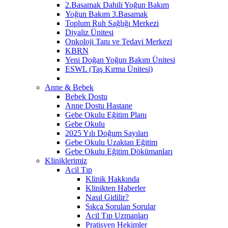
2.Basamak Dahili Yoğun Bakım
Yoğun Bakım 3.Basamak
Toplum Ruh Sağlığı Merkezi
Diyaliz Ünitesi
Onkoloji Tanı ve Tedavi Merkezi
KBRN
Yeni Doğan Yoğun Bakım Ünitesi
ESWL (Taş Kırma Ünitesi)
Anne & Bebek
Bebek Dostu
Anne Dostu Hastane
Gebe Okulu Eğitim Planı
Gebe Okulu
2025 Yılı Doğum Sayıları
Gebe Okulu Uzaktan Eğitim
Gebe Okulu Eğitim Dökümanları
Kliniklerimiz
Acil Tıp
Klinik Hakkında
Klinikten Haberler
Nasıl Gidilir?
Sıkça Sorulan Sorular
Acil Tıp Uzmanları
Pratisyen Hekimler