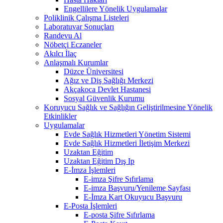
Engellilere Yönelik Uygulamalar
Poliklinik Çalışma Listeleri
Laboratuvar Sonuçları
Randevu Al
Nöbetçi Eczaneler
Akılcı İlaç
Anlaşmalı Kurumlar
Düzce Üniversitesi
Ağız ve Diş Sağlığı Merkezi
Akçakoca Devlet Hastanesi
Sosyal Güvenlik Kurumu
Koruyucu Sağlık ve Sağlığın Geliştirilmesine Yönelik
Etkinlikler
Uygulamalar
Evde Sağlık Hizmetleri Yönetim Sistemi
Evde Sağlık Hizmetleri İletişim Merkezi
Uzaktan Eğitim
Uzaktan Eğitim Dış Ip
E-İmza İşlemleri
E-imza Şifre Sıfırlama
E-imza Başvuru/Yenileme Sayfası
E-İmza Kart Okuyucu Başvuru
E-Posta İşlemleri
E-posta Şifre Sıfırlama