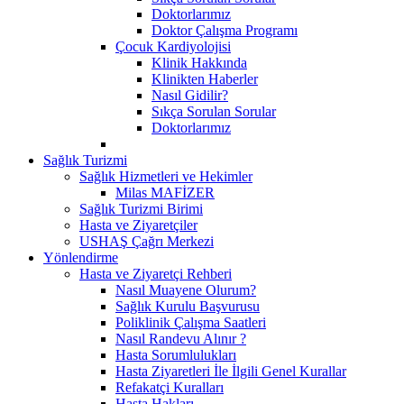
Doktorlarımız
Doktor Çalışma Programı
Çocuk Kardiyolojisi
Klinik Hakkında
Klinikten Haberler
Nasıl Gidilir?
Sıkça Sorulan Sorular
Doktorlarımız
Sağlık Turizmi
Sağlık Hizmetleri ve Hekimler
Milas MAFİZER
Sağlık Turizmi Birimi
Hasta ve Ziyaretçiler
USHAŞ Çağrı Merkezi
Yönlendirme
Hasta ve Ziyaretçi Rehberi
Nasıl Muayene Olurum?
Sağlık Kurulu Başvurusu
Poliklinik Çalışma Saatleri
Nasıl Randevu Alınır ?
Hasta Sorumlulukları
Hasta Ziyaretleri İle İlgili Genel Kurallar
Refakatçi Kuralları
Hasta Hakları