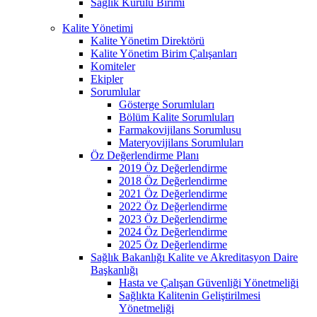
Sağlık Kurulu Birimi
Kalite Yönetimi
Kalite Yönetim Direktörü
Kalite Yönetim Birim Çalışanları
Komiteler
Ekipler
Sorumlular
Gösterge Sorumluları
Bölüm Kalite Sorumluları
Farmakovijilans Sorumlusu
Materyovijilans Sorumluları
Öz Değerlendirme Planı
2019 Öz Değerlendirme
2018 Öz Değerlendirme
2021 Öz Değerlendirme
2022 Öz Değerlendirme
2023 Öz Değerlendirme
2024 Öz Değerlendirme
2025 Öz Değerlendirme
Sağlık Bakanlığı Kalite ve Akreditasyon Daire
Başkanlığı
Hasta ve Çalışan Güvenliği Yönetmeliği
Sağlıkta Kalitenin Geliştirilmesi
Yönetmeliği