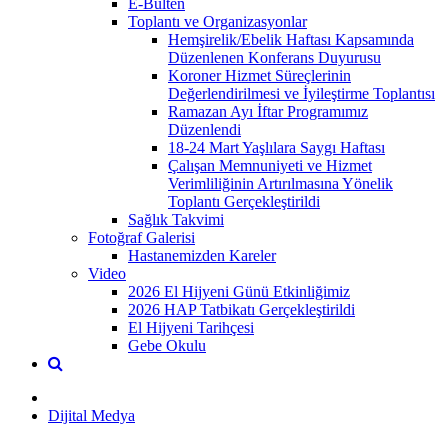
E-Bülten
Toplantı ve Organizasyonlar
Hemşirelik/Ebelik Haftası Kapsamında
Düzenlenen Konferans Duyurusu
Koroner Hizmet Süreçlerinin
Değerlendirilmesi ve İyileştirme Toplantısı
Ramazan Ayı İftar Programımız
Düzenlendi
18-24 Mart Yaşlılara Saygı Haftası
Çalışan Memnuniyeti ve Hizmet
Verimliliğinin Artırılmasına Yönelik
Toplantı Gerçekleştirildi
Sağlık Takvimi
Fotoğraf Galerisi
Hastanemizden Kareler
Video
2026 El Hijyeni Günü Etkinliğimiz
2026 HAP Tatbikatı Gerçekleştirildi
El Hijyeni Tarihçesi
Gebe Okulu
Dijital Medya