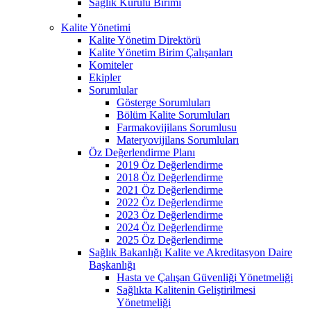
Sağlık Kurulu Birimi
Kalite Yönetimi
Kalite Yönetim Direktörü
Kalite Yönetim Birim Çalışanları
Komiteler
Ekipler
Sorumlular
Gösterge Sorumluları
Bölüm Kalite Sorumluları
Farmakovijilans Sorumlusu
Materyovijilans Sorumluları
Öz Değerlendirme Planı
2019 Öz Değerlendirme
2018 Öz Değerlendirme
2021 Öz Değerlendirme
2022 Öz Değerlendirme
2023 Öz Değerlendirme
2024 Öz Değerlendirme
2025 Öz Değerlendirme
Sağlık Bakanlığı Kalite ve Akreditasyon Daire
Başkanlığı
Hasta ve Çalışan Güvenliği Yönetmeliği
Sağlıkta Kalitenin Geliştirilmesi
Yönetmeliği