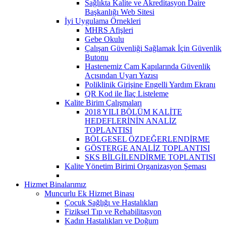
Sağlıkta Kalite ve Akreditasyon Daire
Başkanlığı Web Sitesi
İyi Uygulama Örnekleri
MHRS Afişleri
Gebe Okulu
Çalışan Güvenliği Sağlamak İçin Güvenlik
Butonu
Hastenemiz Cam Kapılarında Güvenlik
Açısından Uyarı Yazısı
Poliklinik Girişine Engelli Yardım Ekranı
QR Kod ile İlaç Listeleme
Kalite Birim Çalışmaları
2018 YILI BÖLÜM KALİTE
HEDEFLERİNİN ANALİZ
TOPLANTISI
BÖLGESEL ÖZDEĞERLENDİRME
GÖSTERGE ANALİZ TOPLANTISI
SKS BİLGİLENDİRME TOPLANTISI
Kalite Yönetim Birimi Organizasyon Şeması
Hizmet Binalarımız
Muncurlu Ek Hizmet Binası
Çocuk Sağlığı ve Hastalıkları
Fiziksel Tıp ve Rehabilitasyon
Kadın Hastalıkları ve Doğum