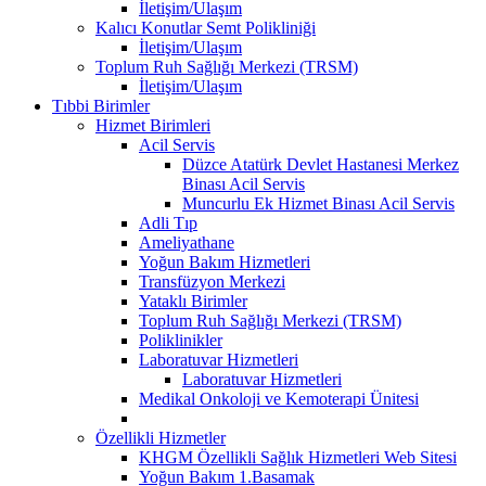
İletişim/Ulaşım
Kalıcı Konutlar Semt Polikliniği
İletişim/Ulaşım
Toplum Ruh Sağlığı Merkezi (TRSM)
İletişim/Ulaşım
Tıbbi Birimler
Hizmet Birimleri
Acil Servis
Düzce Atatürk Devlet Hastanesi Merkez
Binası Acil Servis
Muncurlu Ek Hizmet Binası Acil Servis
Adli Tıp
Ameliyathane
Yoğun Bakım Hizmetleri
Transfüzyon Merkezi
Yataklı Birimler
Toplum Ruh Sağlığı Merkezi (TRSM)
Poliklinikler
Laboratuvar Hizmetleri
Laboratuvar Hizmetleri
Medikal Onkoloji ve Kemoterapi Ünitesi
Özellikli Hizmetler
KHGM Özellikli Sağlık Hizmetleri Web Sitesi
Yoğun Bakım 1.Basamak