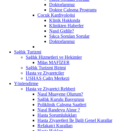
Doktorlarımız
Doktor Çalışma Programı
Çocuk Kardiyolojisi
Klinik Hakkında
Klinikten Haberler
Nasıl Gidilir?
Sıkça Sorulan Sorular
Doktorlarımız
Sağlık Turizmi
Sağlık Hizmetleri ve Hekimler
Milas MAFİZER
Sağlık Turizmi Birimi
Hasta ve Ziyaretçiler
USHAŞ Çağrı Merkezi
Yönlendirme
Hasta ve Ziyaretçi Rehberi
Nasıl Muayene Olurum?
Sağlık Kurulu Başvurusu
Poliklinik Çalışma Saatleri
Nasıl Randevu Alınır ?
Hasta Sorumlulukları
Hasta Ziyaretleri İle İlgili Genel Kurallar
Refakatçi Kuralları
Hasta Hakları