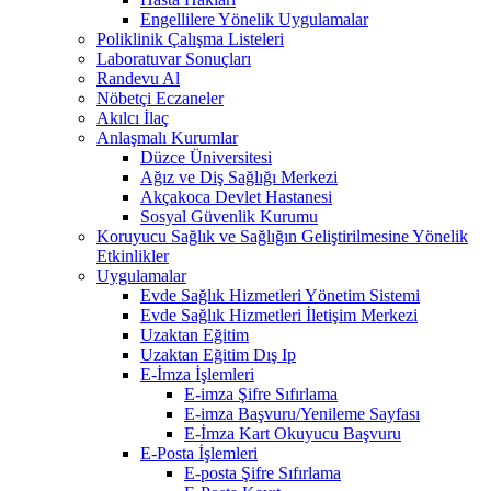
Engellilere Yönelik Uygulamalar
Poliklinik Çalışma Listeleri
Laboratuvar Sonuçları
Randevu Al
Nöbetçi Eczaneler
Akılcı İlaç
Anlaşmalı Kurumlar
Düzce Üniversitesi
Ağız ve Diş Sağlığı Merkezi
Akçakoca Devlet Hastanesi
Sosyal Güvenlik Kurumu
Koruyucu Sağlık ve Sağlığın Geliştirilmesine Yönelik
Etkinlikler
Uygulamalar
Evde Sağlık Hizmetleri Yönetim Sistemi
Evde Sağlık Hizmetleri İletişim Merkezi
Uzaktan Eğitim
Uzaktan Eğitim Dış Ip
E-İmza İşlemleri
E-imza Şifre Sıfırlama
E-imza Başvuru/Yenileme Sayfası
E-İmza Kart Okuyucu Başvuru
E-Posta İşlemleri
E-posta Şifre Sıfırlama