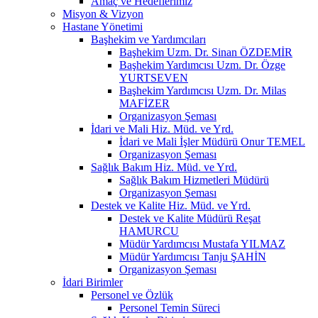
Amaç ve Hedeflerimiz
Misyon & Vizyon
Hastane Yönetimi
Başhekim ve Yardımcıları
Başhekim Uzm. Dr. Sinan ÖZDEMİR
Başhekim Yardımcısı Uzm. Dr. Özge
YURTSEVEN
Başhekim Yardımcısı Uzm. Dr. Milas
MAFİZER
Organizasyon Şeması
İdari ve Mali Hiz. Müd. ve Yrd.
İdari ve Mali İşler Müdürü Onur TEMEL
Organizasyon Şeması
Sağlık Bakım Hiz. Müd. ve Yrd.
Sağlık Bakım Hizmetleri Müdürü
Organizasyon Şeması
Destek ve Kalite Hiz. Müd. ve Yrd.
Destek ve Kalite Müdürü Reşat
HAMURCU
Müdür Yardımcısı Mustafa YILMAZ
Müdür Yardımcısı Tanju ŞAHİN
Organizasyon Şeması
İdari Birimler
Personel ve Özlük
Personel Temin Süreci