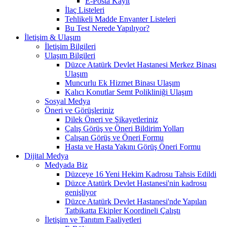
E-Posta Kayıt
İlaç Listeleri
Tehlikeli Madde Envanter Listeleri
Bu Test Nerede Yapılıyor?
İletişim & Ulaşım
İletişim Bilgileri
Ulaşım Bilgileri
Düzce Atatürk Devlet Hastanesi Merkez Binası
Ulaşım
Muncurlu Ek Hizmet Binası Ulaşım
Kalıcı Konutlar Semt Polikliniği Ulaşım
Sosyal Medya
Öneri ve Görüşleriniz
Dilek Öneri ve Şikayetleriniz
Çalış Görüş ve Öneri Bildirim Yolları
Çalışan Görüş ve Öneri Formu
Hasta ve Hasta Yakını Görüş Öneri Formu
Dijital Medya
Medyada Biz
Düzceye 16 Yeni Hekim Kadrosu Tahsis Edildi
Düzce Atatürk Devlet Hastanesi'nin kadrosu
genişliyor
Düzce Atatürk Devlet Hastanesi'nde Yapılan
Tatbikatta Ekipler Koordineli Çalıştı
İletişim ve Tanıtım Faaliyetleri