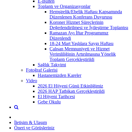
E-Bülten
Toplantı ve Organizasyonlar
Hemşirelik/Ebelik Haftası Kapsamında
Düzenlenen Konferans Duyurusu
Koroner Hizmet Süreçlerinin
Değerlendirilmesi ve İyileştirme Toplantısı
Ramazan Ayı İftar Programımız
Düzenlendi
18-24 Mart Yaşlılara Saygı Haftası
Çalışan Memnuniyeti ve Hizmet
Verimliliğinin Artırılmasına Yönelik
Toplantı Gerçekleştirildi
Sağlık Takvimi
Fotoğraf Galerisi
Hastanemizden Kareler
Video
2026 El Hijyeni Günü Etkinliğimiz
2026 HAP Tatbikatı Gerçekleştirildi
El Hijyeni Tarihçesi
Gebe Okulu
İletişim & Ulaşım
Öneri ve Görüşleriniz