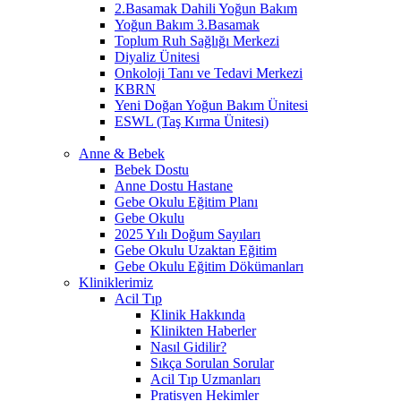
2.Basamak Dahili Yoğun Bakım
Yoğun Bakım 3.Basamak
Toplum Ruh Sağlığı Merkezi
Diyaliz Ünitesi
Onkoloji Tanı ve Tedavi Merkezi
KBRN
Yeni Doğan Yoğun Bakım Ünitesi
ESWL (Taş Kırma Ünitesi)
Anne & Bebek
Bebek Dostu
Anne Dostu Hastane
Gebe Okulu Eğitim Planı
Gebe Okulu
2025 Yılı Doğum Sayıları
Gebe Okulu Uzaktan Eğitim
Gebe Okulu Eğitim Dökümanları
Kliniklerimiz
Acil Tıp
Klinik Hakkında
Klinikten Haberler
Nasıl Gidilir?
Sıkça Sorulan Sorular
Acil Tıp Uzmanları
Pratisyen Hekimler