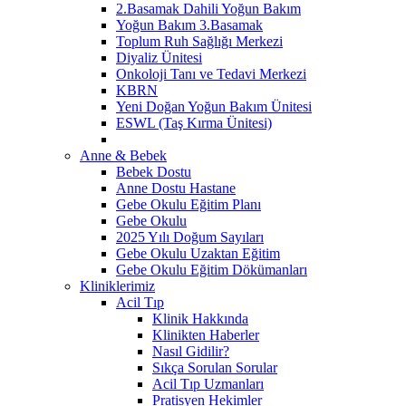
2.Basamak Dahili Yoğun Bakım
Yoğun Bakım 3.Basamak
Toplum Ruh Sağlığı Merkezi
Diyaliz Ünitesi
Onkoloji Tanı ve Tedavi Merkezi
KBRN
Yeni Doğan Yoğun Bakım Ünitesi
ESWL (Taş Kırma Ünitesi)
Anne & Bebek
Bebek Dostu
Anne Dostu Hastane
Gebe Okulu Eğitim Planı
Gebe Okulu
2025 Yılı Doğum Sayıları
Gebe Okulu Uzaktan Eğitim
Gebe Okulu Eğitim Dökümanları
Kliniklerimiz
Acil Tıp
Klinik Hakkında
Klinikten Haberler
Nasıl Gidilir?
Sıkça Sorulan Sorular
Acil Tıp Uzmanları
Pratisyen Hekimler