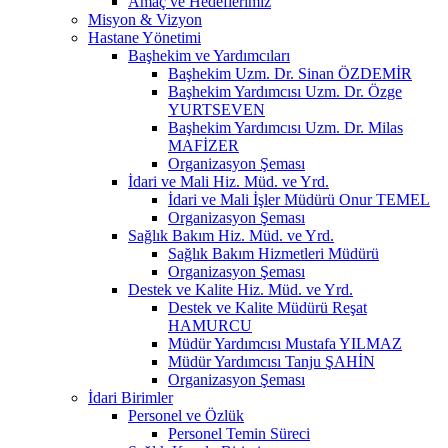
Amaç ve Hedeflerimiz
Misyon & Vizyon
Hastane Yönetimi
Başhekim ve Yardımcıları
Başhekim Uzm. Dr. Sinan ÖZDEMİR
Başhekim Yardımcısı Uzm. Dr. Özge
YURTSEVEN
Başhekim Yardımcısı Uzm. Dr. Milas
MAFİZER
Organizasyon Şeması
İdari ve Mali Hiz. Müd. ve Yrd.
İdari ve Mali İşler Müdürü Onur TEMEL
Organizasyon Şeması
Sağlık Bakım Hiz. Müd. ve Yrd.
Sağlık Bakım Hizmetleri Müdürü
Organizasyon Şeması
Destek ve Kalite Hiz. Müd. ve Yrd.
Destek ve Kalite Müdürü Reşat
HAMURCU
Müdür Yardımcısı Mustafa YILMAZ
Müdür Yardımcısı Tanju ŞAHİN
Organizasyon Şeması
İdari Birimler
Personel ve Özlük
Personel Temin Süreci