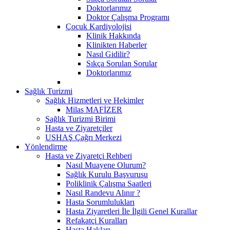
Doktorlarımız
Doktor Çalışma Programı
Çocuk Kardiyolojisi
Klinik Hakkında
Klinikten Haberler
Nasıl Gidilir?
Sıkça Sorulan Sorular
Doktorlarımız
Sağlık Turizmi
Sağlık Hizmetleri ve Hekimler
Milas MAFİZER
Sağlık Turizmi Birimi
Hasta ve Ziyaretçiler
USHAŞ Çağrı Merkezi
Yönlendirme
Hasta ve Ziyaretçi Rehberi
Nasıl Muayene Olurum?
Sağlık Kurulu Başvurusu
Poliklinik Çalışma Saatleri
Nasıl Randevu Alınır ?
Hasta Sorumlulukları
Hasta Ziyaretleri İle İlgili Genel Kurallar
Refakatçi Kuralları
Hasta Hakları