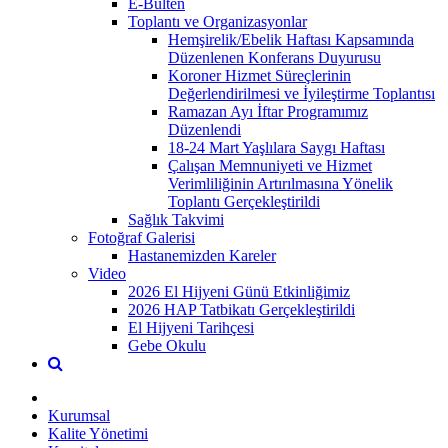
E-Bülten
Toplantı ve Organizasyonlar
Hemşirelik/Ebelik Haftası Kapsamında
Düzenlenen Konferans Duyurusu
Koroner Hizmet Süreçlerinin
Değerlendirilmesi ve İyileştirme Toplantısı
Ramazan Ayı İftar Programımız
Düzenlendi
18-24 Mart Yaşlılara Saygı Haftası
Çalışan Memnuniyeti ve Hizmet
Verimliliğinin Artırılmasına Yönelik
Toplantı Gerçekleştirildi
Sağlık Takvimi
Fotoğraf Galerisi
Hastanemizden Kareler
Video
2026 El Hijyeni Günü Etkinliğimiz
2026 HAP Tatbikatı Gerçekleştirildi
El Hijyeni Tarihçesi
Gebe Okulu
Kurumsal
Kalite Yönetimi