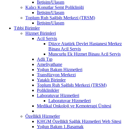
İletişim/Ulaşım
Kalıcı Konutlar Semt Polikliniği
İletişim/Ulaşım
Toplum Ruh Sağlığı Merkezi (TRSM)
İletişim/Ulaşım
Tıbbi Birimler
Hizmet Birimleri
Acil Servis
Düzce Atatürk Devlet Hastanesi Merkez
Binası Acil Servis
Muncurlu Ek Hizmet Binası Acil Servis
Adli Tıp
Ameliyathane
Yoğun Bakım Hizmetleri
Transfüzyon Merkezi
Yataklı Birimler
Toplum Ruh Sağlığı Merkezi (TRSM)
Poliklinikler
Laboratuvar Hizmetleri
Laboratuvar Hizmetleri
Medikal Onkoloji ve Kemoterapi Ünitesi
Özellikli Hizmetler
KHGM Özellikli Sağlık Hizmetleri Web Sitesi
Yoğun Bakım 1.Basamak