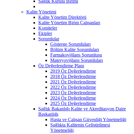
Sağlık Kurulu Birimi
Kalite Yönetimi
Kalite Yönetim Direktörü
Kalite Yönetim Birim Çalışanları
Komiteler
Ekipler
Sorumlular
Gösterge Sorumluları
Bölüm Kalite Sorumluları
Farmakovijilans Sorumlusu
Materyovijilans Sorumluları
Öz Değerlendirme Planı
2019 Öz Değerlendirme
2018 Öz Değerlendirme
2021 Öz Değerlendirme
2022 Öz Değerlendirme
2023 Öz Değerlendirme
2024 Öz Değerlendirme
2025 Öz Değerlendirme
Sağlık Bakanlığı Kalite ve Akreditasyon Daire
Başkanlığı
Hasta ve Çalışan Güvenliği Yönetmeliği
Sağlıkta Kalitenin Geliştirilmesi
Yönetmeliği