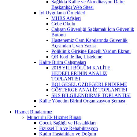
Sağlıkta Kalite ve Akreditasyon Daire
Başkanlığı Web Sitesi
İyi Uygulama Örnekleri
MHRS Afişleri
Gebe Okulu
Çalışan Güvenliği Sağlamak İçin Güvenlik
Butonu
Hastenemiz Cam Kapılarında Güvenlik
Açısından Uyarı Yazısı
Poliklinik Girişine Engelli Yardım Ekranı
QR Kod ile İlaç Listeleme
Kalite Birim Çalışmaları
2018 YILI BÖLÜM KALİTE
HEDEFLERİNİN ANALİZ
TOPLANTISI
BÖLGESEL ÖZDEĞERLENDİRME
GÖSTERGE ANALİZ TOPLANTISI
SKS BİLGİLENDİRME TOPLANTISI
Kalite Yönetim Birimi Organizasyon Şeması
Hizmet Binalarımız
Muncurlu Ek Hizmet Binası
Çocuk Sağlığı ve Hastalıkları
Fiziksel Tıp ve Rehabilitasyon
Kadın Hastalıkları ve Doğum