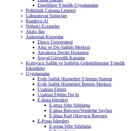
Engellilere Yönelik Uygulamalar
Poliklinik Çalışma Listeleri
Laboratuvar Sonuçları
Randevu Al
Nöbetçi Eczaneler
Akılcı İlaç
Anlaşmalı Kurumlar
Düzce Üniversitesi
Ağız ve Diş Sağlığı Merkezi
Akçakoca Devlet Hastanesi
Sosyal Güvenlik Kurumu
Koruyucu Sağlık ve Sağlığın Geliştirilmesine Yönelik
Etkinlikler
Uygulamalar
Evde Sağlık Hizmetleri Yönetim Sistemi
Evde Sağlık Hizmetleri İletişim Merkezi
Uzaktan Eğitim
Uzaktan Eğitim Dış Ip
E-İmza İşlemleri
E-imza Şifre Sıfırlama
E-imza Başvuru/Yenileme Sayfası
E-İmza Kart Okuyucu Başvuru
E-Posta İşlemleri
E-posta Şifre Sıfırlama