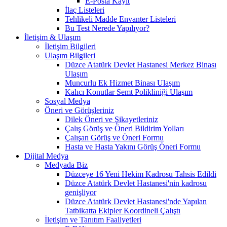
E-Posta Kayıt
İlaç Listeleri
Tehlikeli Madde Envanter Listeleri
Bu Test Nerede Yapılıyor?
İletişim & Ulaşım
İletişim Bilgileri
Ulaşım Bilgileri
Düzce Atatürk Devlet Hastanesi Merkez Binası
Ulaşım
Muncurlu Ek Hizmet Binası Ulaşım
Kalıcı Konutlar Semt Polikliniği Ulaşım
Sosyal Medya
Öneri ve Görüşleriniz
Dilek Öneri ve Şikayetleriniz
Çalış Görüş ve Öneri Bildirim Yolları
Çalışan Görüş ve Öneri Formu
Hasta ve Hasta Yakını Görüş Öneri Formu
Dijital Medya
Medyada Biz
Düzceye 16 Yeni Hekim Kadrosu Tahsis Edildi
Düzce Atatürk Devlet Hastanesi'nin kadrosu
genişliyor
Düzce Atatürk Devlet Hastanesi'nde Yapılan
Tatbikatta Ekipler Koordineli Çalıştı
İletişim ve Tanıtım Faaliyetleri