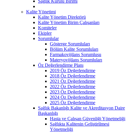
Sağlık Kurulu Birimi
Kalite Yönetimi
Kalite Yönetim Direktörü
Kalite Yönetim Birim Çalışanları
Komiteler
Ekipler
Sorumlular
Gösterge Sorumluları
Bölüm Kalite Sorumluları
Farmakovijilans Sorumlusu
Materyovijilans Sorumluları
Öz Değerlendirme Planı
2019 Öz Değerlendirme
2018 Öz Değerlendirme
2021 Öz Değerlendirme
2022 Öz Değerlendirme
2023 Öz Değerlendirme
2024 Öz Değerlendirme
2025 Öz Değerlendirme
Sağlık Bakanlığı Kalite ve Akreditasyon Daire
Başkanlığı
Hasta ve Çalışan Güvenliği Yönetmeliği
Sağlıkta Kalitenin Geliştirilmesi
Yönetmeliği