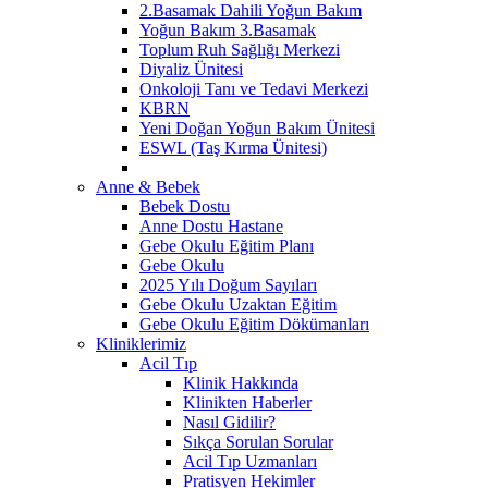
2.Basamak Dahili Yoğun Bakım
Yoğun Bakım 3.Basamak
Toplum Ruh Sağlığı Merkezi
Diyaliz Ünitesi
Onkoloji Tanı ve Tedavi Merkezi
KBRN
Yeni Doğan Yoğun Bakım Ünitesi
ESWL (Taş Kırma Ünitesi)
Anne & Bebek
Bebek Dostu
Anne Dostu Hastane
Gebe Okulu Eğitim Planı
Gebe Okulu
2025 Yılı Doğum Sayıları
Gebe Okulu Uzaktan Eğitim
Gebe Okulu Eğitim Dökümanları
Kliniklerimiz
Acil Tıp
Klinik Hakkında
Klinikten Haberler
Nasıl Gidilir?
Sıkça Sorulan Sorular
Acil Tıp Uzmanları
Pratisyen Hekimler