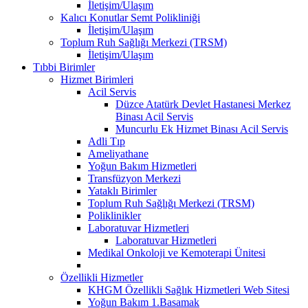
İletişim/Ulaşım
Kalıcı Konutlar Semt Polikliniği
İletişim/Ulaşım
Toplum Ruh Sağlığı Merkezi (TRSM)
İletişim/Ulaşım
Tıbbi Birimler
Hizmet Birimleri
Acil Servis
Düzce Atatürk Devlet Hastanesi Merkez
Binası Acil Servis
Muncurlu Ek Hizmet Binası Acil Servis
Adli Tıp
Ameliyathane
Yoğun Bakım Hizmetleri
Transfüzyon Merkezi
Yataklı Birimler
Toplum Ruh Sağlığı Merkezi (TRSM)
Poliklinikler
Laboratuvar Hizmetleri
Laboratuvar Hizmetleri
Medikal Onkoloji ve Kemoterapi Ünitesi
Özellikli Hizmetler
KHGM Özellikli Sağlık Hizmetleri Web Sitesi
Yoğun Bakım 1.Basamak