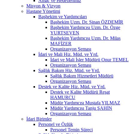
Amaç ve Hedeflerimiz
Misyon & Vizyon
Hastane Yönetimi
Başhekim ve Yardımcıları
Başhekim Uzm. Dr. Sinan ÖZDEMİR
Başhekim Yardımcısı Uzm. Dr. Özge
YURTSEVEN
Başhekim Yardımcısı Uzm. Dr. Milas
MAFİZER
Organizasyon Şeması
İdari ve Mali Hiz. Müd. ve Yrd.
İdari ve Mali İşler Müdürü Onur TEMEL
Organizasyon Şeması
Sağlık Bakım Hiz. Müd. ve Yrd.
Sağlık Bakım Hizmetleri Müdürü
Organizasyon Şeması
Destek ve Kalite Hiz. Müd. ve Yrd.
Destek ve Kalite Müdürü Reşat
HAMURCU
Müdür Yardımcısı Mustafa YILMAZ
Müdür Yardımcısı Tanju ŞAHİN
Organizasyon Şeması
İdari Birimler
Personel ve Özlük
Personel Temin Süreci