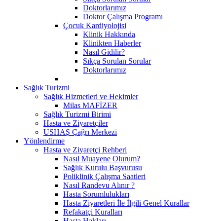
Doktorlarımız
Doktor Çalışma Programı
Çocuk Kardiyolojisi
Klinik Hakkında
Klinikten Haberler
Nasıl Gidilir?
Sıkça Sorulan Sorular
Doktorlarımız
Sağlık Turizmi
Sağlık Hizmetleri ve Hekimler
Milas MAFİZER
Sağlık Turizmi Birimi
Hasta ve Ziyaretçiler
USHAŞ Çağrı Merkezi
Yönlendirme
Hasta ve Ziyaretçi Rehberi
Nasıl Muayene Olurum?
Sağlık Kurulu Başvurusu
Poliklinik Çalışma Saatleri
Nasıl Randevu Alınır ?
Hasta Sorumlulukları
Hasta Ziyaretleri İle İlgili Genel Kurallar
Refakatçi Kuralları
Hasta Hakları