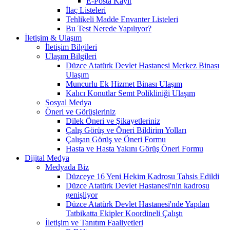
E-Posta Kayıt
İlaç Listeleri
Tehlikeli Madde Envanter Listeleri
Bu Test Nerede Yapılıyor?
İletişim & Ulaşım
İletişim Bilgileri
Ulaşım Bilgileri
Düzce Atatürk Devlet Hastanesi Merkez Binası
Ulaşım
Muncurlu Ek Hizmet Binası Ulaşım
Kalıcı Konutlar Semt Polikliniği Ulaşım
Sosyal Medya
Öneri ve Görüşleriniz
Dilek Öneri ve Şikayetleriniz
Çalış Görüş ve Öneri Bildirim Yolları
Çalışan Görüş ve Öneri Formu
Hasta ve Hasta Yakını Görüş Öneri Formu
Dijital Medya
Medyada Biz
Düzceye 16 Yeni Hekim Kadrosu Tahsis Edildi
Düzce Atatürk Devlet Hastanesi'nin kadrosu
genişliyor
Düzce Atatürk Devlet Hastanesi'nde Yapılan
Tatbikatta Ekipler Koordineli Çalıştı
İletişim ve Tanıtım Faaliyetleri