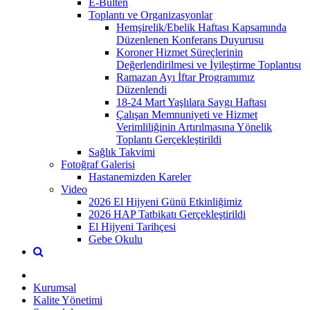
E-Bülten
Toplantı ve Organizasyonlar
Hemşirelik/Ebelik Haftası Kapsamında
Düzenlenen Konferans Duyurusu
Koroner Hizmet Süreçlerinin
Değerlendirilmesi ve İyileştirme Toplantısı
Ramazan Ayı İftar Programımız
Düzenlendi
18-24 Mart Yaşlılara Saygı Haftası
Çalışan Memnuniyeti ve Hizmet
Verimliliğinin Artırılmasına Yönelik
Toplantı Gerçekleştirildi
Sağlık Takvimi
Fotoğraf Galerisi
Hastanemizden Kareler
Video
2026 El Hijyeni Günü Etkinliğimiz
2026 HAP Tatbikatı Gerçekleştirildi
El Hijyeni Tarihçesi
Gebe Okulu
Kurumsal
Kalite Yönetimi