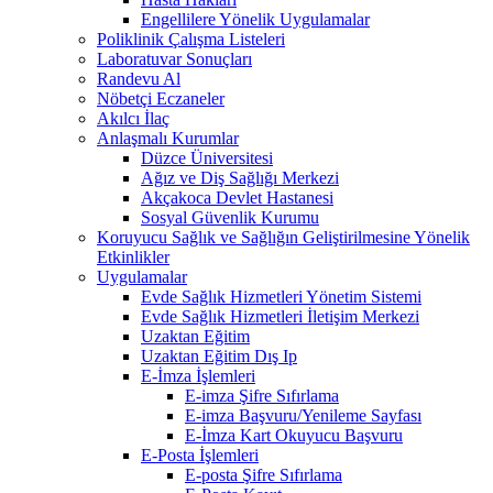
Engellilere Yönelik Uygulamalar
Poliklinik Çalışma Listeleri
Laboratuvar Sonuçları
Randevu Al
Nöbetçi Eczaneler
Akılcı İlaç
Anlaşmalı Kurumlar
Düzce Üniversitesi
Ağız ve Diş Sağlığı Merkezi
Akçakoca Devlet Hastanesi
Sosyal Güvenlik Kurumu
Koruyucu Sağlık ve Sağlığın Geliştirilmesine Yönelik
Etkinlikler
Uygulamalar
Evde Sağlık Hizmetleri Yönetim Sistemi
Evde Sağlık Hizmetleri İletişim Merkezi
Uzaktan Eğitim
Uzaktan Eğitim Dış Ip
E-İmza İşlemleri
E-imza Şifre Sıfırlama
E-imza Başvuru/Yenileme Sayfası
E-İmza Kart Okuyucu Başvuru
E-Posta İşlemleri
E-posta Şifre Sıfırlama