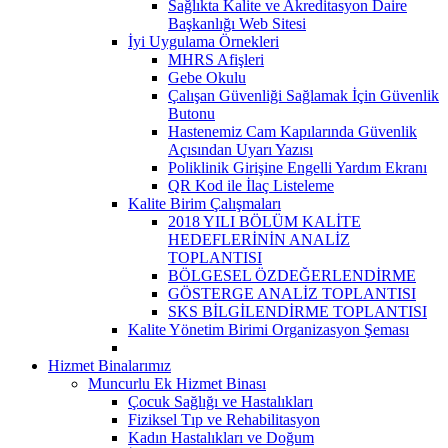
Sağlıkta Kalite ve Akreditasyon Daire
Başkanlığı Web Sitesi
İyi Uygulama Örnekleri
MHRS Afişleri
Gebe Okulu
Çalışan Güvenliği Sağlamak İçin Güvenlik
Butonu
Hastenemiz Cam Kapılarında Güvenlik
Açısından Uyarı Yazısı
Poliklinik Girişine Engelli Yardım Ekranı
QR Kod ile İlaç Listeleme
Kalite Birim Çalışmaları
2018 YILI BÖLÜM KALİTE
HEDEFLERİNİN ANALİZ
TOPLANTISI
BÖLGESEL ÖZDEĞERLENDİRME
GÖSTERGE ANALİZ TOPLANTISI
SKS BİLGİLENDİRME TOPLANTISI
Kalite Yönetim Birimi Organizasyon Şeması
Hizmet Binalarımız
Muncurlu Ek Hizmet Binası
Çocuk Sağlığı ve Hastalıkları
Fiziksel Tıp ve Rehabilitasyon
Kadın Hastalıkları ve Doğum