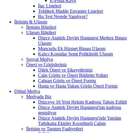
E-Posta Kayıt
İlaç Listeleri
Tehlikeli Madde Envanter Listeleri
Bu Test Nerede Yapılıyor?
İletişim & Ulaşım
İletişim Bilgileri
Ulaşım Bilgileri
Düzce Atatürk Devlet Hastanesi Merkez Binası
Ulaşım
Muncurlu Ek Hizmet Binası Ulaşım
Kalıcı Konutlar Semt Polikliniği Ulaşım
Sosyal Medya
Öneri ve Görüşleriniz
Dilek Öneri ve Şikayetleriniz
Çalış Görüş ve Öneri Bildirim Yolları
Çalışan Görüş ve Öneri Formu
Hasta ve Hasta Yakını Görüş Öneri Formu
Dijital Medya
Medyada Biz
Düzceye 16 Yeni Hekim Kadrosu Tahsis Edildi
Düzce Atatürk Devlet Hastanesi'nin kadrosu
genişliyor
Düzce Atatürk Devlet Hastanesi'nde Yapılan
Tatbikatta Ekipler Koordineli Çalıştı
İletişim ve Tanıtım Faaliyetleri