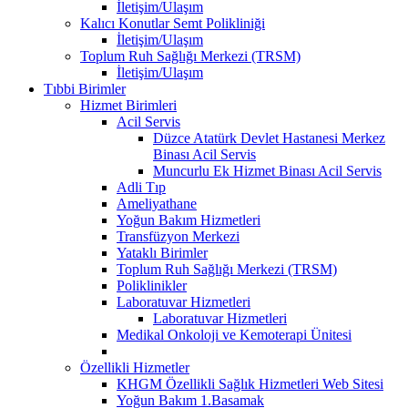
İletişim/Ulaşım
Kalıcı Konutlar Semt Polikliniği
İletişim/Ulaşım
Toplum Ruh Sağlığı Merkezi (TRSM)
İletişim/Ulaşım
Tıbbi Birimler
Hizmet Birimleri
Acil Servis
Düzce Atatürk Devlet Hastanesi Merkez
Binası Acil Servis
Muncurlu Ek Hizmet Binası Acil Servis
Adli Tıp
Ameliyathane
Yoğun Bakım Hizmetleri
Transfüzyon Merkezi
Yataklı Birimler
Toplum Ruh Sağlığı Merkezi (TRSM)
Poliklinikler
Laboratuvar Hizmetleri
Laboratuvar Hizmetleri
Medikal Onkoloji ve Kemoterapi Ünitesi
Özellikli Hizmetler
KHGM Özellikli Sağlık Hizmetleri Web Sitesi
Yoğun Bakım 1.Basamak