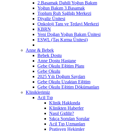
2.Basamak Dahili Yoğun Bakım
Yoğun Bakım 3.Basamak
Toplum Ruh Sağlığı Merkezi
Diyaliz Ünitesi
Onkoloji Tanı ve Tedavi Merkezi
KBRN
Yeni Doğan Yoğun Bakım Ünitesi
ESWL (Taş Kırma Ünitesi)
Anne & Bebek
Bebek Dostu
Anne Dostu Hastane
Gebe Okulu Eğitim Planı
Gebe Okulu
2025 Yılı Doğum Sayıları
Gebe Okulu Uzaktan Eğitim
Gebe Okulu Eğitim Dökümanları
Kliniklerimiz
Acil Tıp
Klinik Hakkında
Klinikten Haberler
Nasıl Gidilir?
Sıkça Sorulan Sorular
Acil Tıp Uzmanları
Pratisyen Hekimler