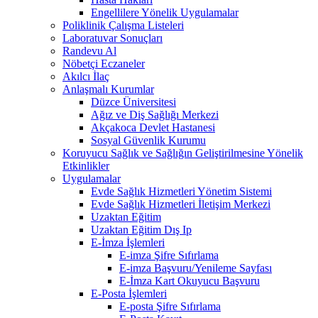
Engellilere Yönelik Uygulamalar
Poliklinik Çalışma Listeleri
Laboratuvar Sonuçları
Randevu Al
Nöbetçi Eczaneler
Akılcı İlaç
Anlaşmalı Kurumlar
Düzce Üniversitesi
Ağız ve Diş Sağlığı Merkezi
Akçakoca Devlet Hastanesi
Sosyal Güvenlik Kurumu
Koruyucu Sağlık ve Sağlığın Geliştirilmesine Yönelik
Etkinlikler
Uygulamalar
Evde Sağlık Hizmetleri Yönetim Sistemi
Evde Sağlık Hizmetleri İletişim Merkezi
Uzaktan Eğitim
Uzaktan Eğitim Dış Ip
E-İmza İşlemleri
E-imza Şifre Sıfırlama
E-imza Başvuru/Yenileme Sayfası
E-İmza Kart Okuyucu Başvuru
E-Posta İşlemleri
E-posta Şifre Sıfırlama