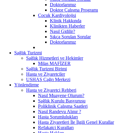
Doktorlarımız
Doktor Çalışma Programı
Çocuk Kardiyolojisi
Klinik Hakkında
Klinikten Haberler
Nasıl Gidilir?
Sıkça Sorulan Sorular
Doktorlarımız
Sağlık Turizmi
Sağlık Hizmetleri ve Hekimler
Milas MAFİZER
Sağlık Turizmi Birimi
Hasta ve Ziyaretçiler
USHAŞ Çağrı Merkezi
Yönlendirme
Hasta ve Ziyaretçi Rehberi
Nasıl Muayene Olurum?
Sağlık Kurulu Başvurusu
Poliklinik Çalışma Saatleri
Nasıl Randevu Alınır ?
Hasta Sorumlulukları
Hasta Ziyaretleri İle İlgili Genel Kurallar
Refakatçi Kuralları
Hasta Hakları