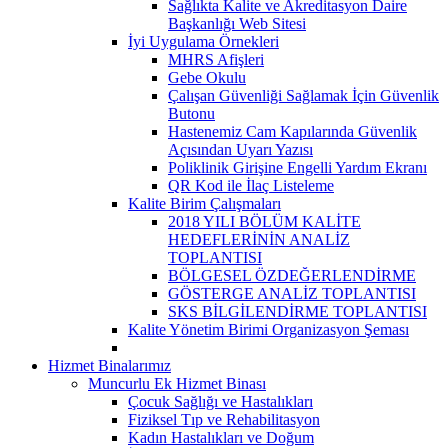
Sağlıkta Kalite ve Akreditasyon Daire
Başkanlığı Web Sitesi
İyi Uygulama Örnekleri
MHRS Afişleri
Gebe Okulu
Çalışan Güvenliği Sağlamak İçin Güvenlik
Butonu
Hastenemiz Cam Kapılarında Güvenlik
Açısından Uyarı Yazısı
Poliklinik Girişine Engelli Yardım Ekranı
QR Kod ile İlaç Listeleme
Kalite Birim Çalışmaları
2018 YILI BÖLÜM KALİTE
HEDEFLERİNİN ANALİZ
TOPLANTISI
BÖLGESEL ÖZDEĞERLENDİRME
GÖSTERGE ANALİZ TOPLANTISI
SKS BİLGİLENDİRME TOPLANTISI
Kalite Yönetim Birimi Organizasyon Şeması
Hizmet Binalarımız
Muncurlu Ek Hizmet Binası
Çocuk Sağlığı ve Hastalıkları
Fiziksel Tıp ve Rehabilitasyon
Kadın Hastalıkları ve Doğum