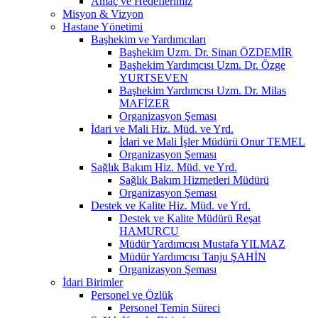
Amaç ve Hedeflerimiz
Misyon & Vizyon
Hastane Yönetimi
Başhekim ve Yardımcıları
Başhekim Uzm. Dr. Sinan ÖZDEMİR
Başhekim Yardımcısı Uzm. Dr. Özge
YURTSEVEN
Başhekim Yardımcısı Uzm. Dr. Milas
MAFİZER
Organizasyon Şeması
İdari ve Mali Hiz. Müd. ve Yrd.
İdari ve Mali İşler Müdürü Onur TEMEL
Organizasyon Şeması
Sağlık Bakım Hiz. Müd. ve Yrd.
Sağlık Bakım Hizmetleri Müdürü
Organizasyon Şeması
Destek ve Kalite Hiz. Müd. ve Yrd.
Destek ve Kalite Müdürü Reşat
HAMURCU
Müdür Yardımcısı Mustafa YILMAZ
Müdür Yardımcısı Tanju ŞAHİN
Organizasyon Şeması
İdari Birimler
Personel ve Özlük
Personel Temin Süreci