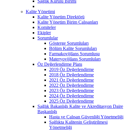
Sağlık Kurulu Birimi
Kalite Yönetimi
Kalite Yönetim Direktörü
Kalite Yönetim Birim Çalışanları
Komiteler
Ekipler
Sorumlular
Gösterge Sorumluları
Bölüm Kalite Sorumluları
Farmakovijilans Sorumlusu
Materyovijilans Sorumluları
Öz Değerlendirme Planı
2019 Öz Değerlendirme
2018 Öz Değerlendirme
2021 Öz Değerlendirme
2022 Öz Değerlendirme
2023 Öz Değerlendirme
2024 Öz Değerlendirme
2025 Öz Değerlendirme
Sağlık Bakanlığı Kalite ve Akreditasyon Daire
Başkanlığı
Hasta ve Çalışan Güvenliği Yönetmeliği
Sağlıkta Kalitenin Geliştirilmesi
Yönetmeliği