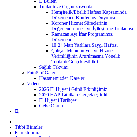
E-Bülten
Toplantı ve Organizasyonlar
Hemşirelik/Ebelik Haftası Kapsamında
Düzenlenen Konferans Duyurusu
Koroner Hizmet Süreçlerinin
Değerlendirilmesi ve İyileştirme Toplantısı
Ramazan Ayı İftar Programımız
Düzenlendi
18-24 Mart Yaşlılara Saygı Haftası
Çalışan Memnuniyeti ve Hizmet
Verimliliğinin Artırılmasına Yönelik
Toplantı Gerçekleştirildi
Sağlık Takvimi
Fotoğraf Galerisi
Hastanemizden Kareler
Video
2026 El Hijyeni Günü Etkinliğimiz
2026 HAP Tatbikatı Gerçekleştirildi
El Hijyeni Tarihçesi
Gebe Okulu
Tıbbi Birimler
Kliniklerimiz