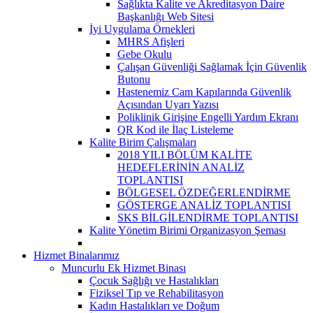
Sağlıkta Kalite ve Akreditasyon Daire
Başkanlığı Web Sitesi
İyi Uygulama Örnekleri
MHRS Afişleri
Gebe Okulu
Çalışan Güvenliği Sağlamak İçin Güvenlik
Butonu
Hastenemiz Cam Kapılarında Güvenlik
Açısından Uyarı Yazısı
Poliklinik Girişine Engelli Yardım Ekranı
QR Kod ile İlaç Listeleme
Kalite Birim Çalışmaları
2018 YILI BÖLÜM KALİTE
HEDEFLERİNİN ANALİZ
TOPLANTISI
BÖLGESEL ÖZDEĞERLENDİRME
GÖSTERGE ANALİZ TOPLANTISI
SKS BİLGİLENDİRME TOPLANTISI
Kalite Yönetim Birimi Organizasyon Şeması
Hizmet Binalarımız
Muncurlu Ek Hizmet Binası
Çocuk Sağlığı ve Hastalıkları
Fiziksel Tıp ve Rehabilitasyon
Kadın Hastalıkları ve Doğum