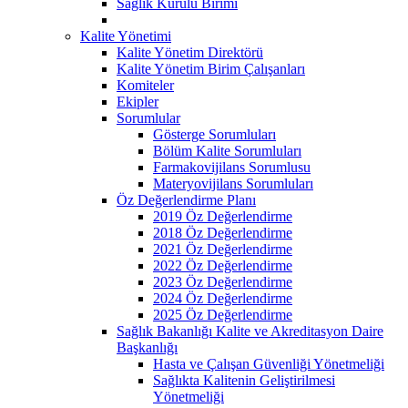
Sağlık Kurulu Birimi
Kalite Yönetimi
Kalite Yönetim Direktörü
Kalite Yönetim Birim Çalışanları
Komiteler
Ekipler
Sorumlular
Gösterge Sorumluları
Bölüm Kalite Sorumluları
Farmakovijilans Sorumlusu
Materyovijilans Sorumluları
Öz Değerlendirme Planı
2019 Öz Değerlendirme
2018 Öz Değerlendirme
2021 Öz Değerlendirme
2022 Öz Değerlendirme
2023 Öz Değerlendirme
2024 Öz Değerlendirme
2025 Öz Değerlendirme
Sağlık Bakanlığı Kalite ve Akreditasyon Daire
Başkanlığı
Hasta ve Çalışan Güvenliği Yönetmeliği
Sağlıkta Kalitenin Geliştirilmesi
Yönetmeliği