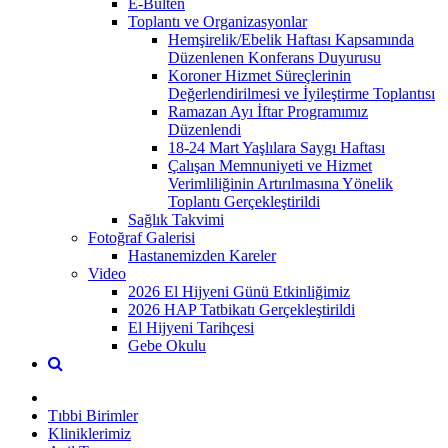
E-Bülten
Toplantı ve Organizasyonlar
Hemşirelik/Ebelik Haftası Kapsamında
Düzenlenen Konferans Duyurusu
Koroner Hizmet Süreçlerinin
Değerlendirilmesi ve İyileştirme Toplantısı
Ramazan Ayı İftar Programımız
Düzenlendi
18-24 Mart Yaşlılara Saygı Haftası
Çalışan Memnuniyeti ve Hizmet
Verimliliğinin Artırılmasına Yönelik
Toplantı Gerçekleştirildi
Sağlık Takvimi
Fotoğraf Galerisi
Hastanemizden Kareler
Video
2026 El Hijyeni Günü Etkinliğimiz
2026 HAP Tatbikatı Gerçekleştirildi
El Hijyeni Tarihçesi
Gebe Okulu
Tıbbi Birimler
Kliniklerimiz