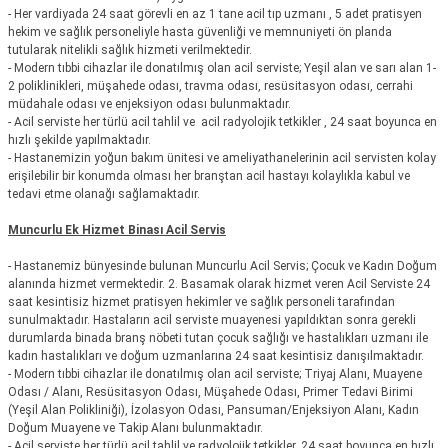
- Her vardiyada 24 saat görevli en az 1 tane acil tıp uzmanı , 5 adet pratisyen
hekim ve sağlık personeliyle hasta güvenliği ve memnuniyeti ön planda
tutularak nitelikli sağlık hizmeti verilmektedir.
-
Modern tıbbi cihazlar ile donatılmış olan acil serviste; Yeşil alan ve sarı alan 1-
2 poliklinikleri, müşahede odası, travma odası, resüsitasyon odası, cerrahi
müdahale odası ve enjeksiyon odası bulunmaktadır.
-
Acil serviste her türlü acil tahlil ve acil radyolojik tetkikler , 24 saat boyunca en
hızlı şekilde yapılmaktadır.
-
Hastanemizin yoğun bakım ünitesi ve ameliyathanelerinin acil servisten kolay
erişilebilir bir konumda olması her branştan acil hastayı kolaylıkla kabul ve
tedavi etme olanağı sağlamaktadır.
Muncurlu Ek Hizmet Binası Acil Servis
-
Hastanemiz bünyesinde bulunan Muncurlu Acil Servis; Çocuk ve Kadın Doğum
alanında hizmet vermektedir. 2. Basamak olarak hizmet veren Acil Serviste 24
saat kesintisiz hizmet pratisyen hekimler ve sağlık personeli tarafından
sunulmaktadır. Hastaların acil serviste muayenesi yapıldıktan sonra gerekli
durumlarda binada branş nöbeti tutan çocuk sağlığı ve hastalıkları uzmanı ile
kadın hastalıkları ve doğum uzmanlarına 24 saat kesintisiz danışılmaktadır.
-
Modern tıbbi cihazlar ile donatılmış olan acil serviste; Triyaj Alanı, Muayene
Odası / Alanı, Resüsitasyon Odası, Müşahede Odası, Primer Tedavi Birimi
(Yeşil Alan Polikliniği), İzolasyon Odası, Pansuman/Enjeksiyon Alanı, Kadın
Doğum Muayene ve Takip Alanı bulunmaktadır.
-
Acil serviste her türlü acil tahlil ve radyolojik tetkikler, 24 saat boyunca en hızlı