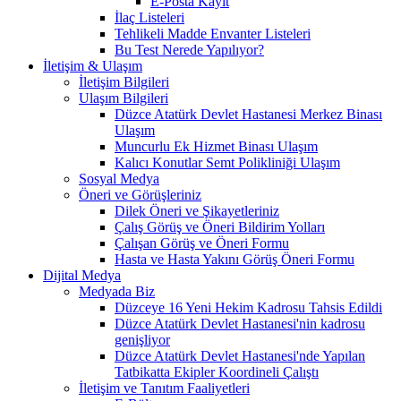
E-Posta Kayıt
İlaç Listeleri
Tehlikeli Madde Envanter Listeleri
Bu Test Nerede Yapılıyor?
İletişim & Ulaşım
İletişim Bilgileri
Ulaşım Bilgileri
Düzce Atatürk Devlet Hastanesi Merkez Binası
Ulaşım
Muncurlu Ek Hizmet Binası Ulaşım
Kalıcı Konutlar Semt Polikliniği Ulaşım
Sosyal Medya
Öneri ve Görüşleriniz
Dilek Öneri ve Şikayetleriniz
Çalış Görüş ve Öneri Bildirim Yolları
Çalışan Görüş ve Öneri Formu
Hasta ve Hasta Yakını Görüş Öneri Formu
Dijital Medya
Medyada Biz
Düzceye 16 Yeni Hekim Kadrosu Tahsis Edildi
Düzce Atatürk Devlet Hastanesi'nin kadrosu
genişliyor
Düzce Atatürk Devlet Hastanesi'nde Yapılan
Tatbikatta Ekipler Koordineli Çalıştı
İletişim ve Tanıtım Faaliyetleri