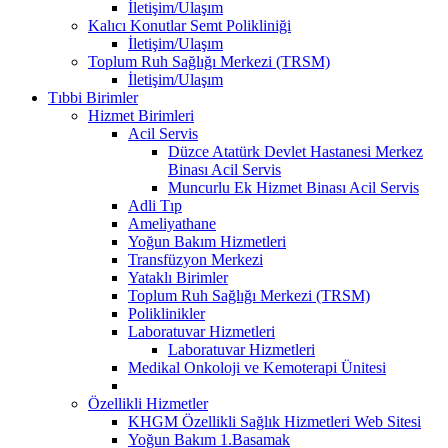
İletişim/Ulaşım
Kalıcı Konutlar Semt Polikliniği
İletişim/Ulaşım
Toplum Ruh Sağlığı Merkezi (TRSM)
İletişim/Ulaşım
Tıbbi Birimler
Hizmet Birimleri
Acil Servis
Düzce Atatürk Devlet Hastanesi Merkez
Binası Acil Servis
Muncurlu Ek Hizmet Binası Acil Servis
Adli Tıp
Ameliyathane
Yoğun Bakım Hizmetleri
Transfüzyon Merkezi
Yataklı Birimler
Toplum Ruh Sağlığı Merkezi (TRSM)
Poliklinikler
Laboratuvar Hizmetleri
Laboratuvar Hizmetleri
Medikal Onkoloji ve Kemoterapi Ünitesi
Özellikli Hizmetler
KHGM Özellikli Sağlık Hizmetleri Web Sitesi
Yoğun Bakım 1.Basamak