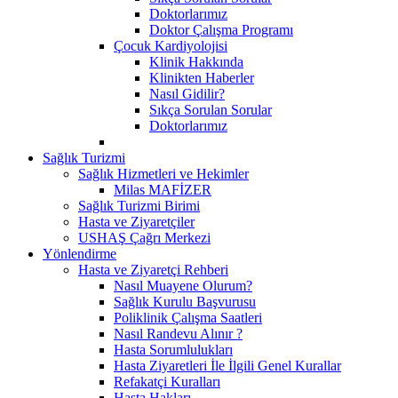
Doktorlarımız
Doktor Çalışma Programı
Çocuk Kardiyolojisi
Klinik Hakkında
Klinikten Haberler
Nasıl Gidilir?
Sıkça Sorulan Sorular
Doktorlarımız
Sağlık Turizmi
Sağlık Hizmetleri ve Hekimler
Milas MAFİZER
Sağlık Turizmi Birimi
Hasta ve Ziyaretçiler
USHAŞ Çağrı Merkezi
Yönlendirme
Hasta ve Ziyaretçi Rehberi
Nasıl Muayene Olurum?
Sağlık Kurulu Başvurusu
Poliklinik Çalışma Saatleri
Nasıl Randevu Alınır ?
Hasta Sorumlulukları
Hasta Ziyaretleri İle İlgili Genel Kurallar
Refakatçi Kuralları
Hasta Hakları