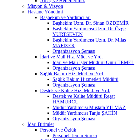
Amaç ve Hedeflerimiz
Misyon & Vizyon
Hastane Yönetimi
Başhekim ve Yardımcıları
Başhekim Uzm. Dr. Sinan ÖZDEMİR
Başhekim Yardımcısı Uzm. Dr. Özge
YURTSEVEN
Başhekim Yardımcısı Uzm. Dr. Milas
MAFİZER
Organizasyon Şeması
İdari ve Mali Hiz. Müd. ve Yrd.
İdari ve Mali İşler Müdürü Onur TEMEL
Organizasyon Şeması
Sağlık Bakım Hiz. Müd. ve Yrd.
Sağlık Bakım Hizmetleri Müdürü
Organizasyon Şeması
Destek ve Kalite Hiz. Müd. ve Yrd.
Destek ve Kalite Müdürü Reşat
HAMURCU
Müdür Yardımcısı Mustafa YILMAZ
Müdür Yardımcısı Tanju ŞAHİN
Organizasyon Şeması
İdari Birimler
Personel ve Özlük
Personel Temin Süreci