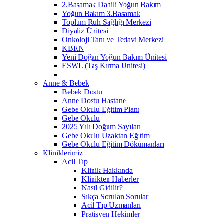
2.Basamak Dahili Yoğun Bakım
Yoğun Bakım 3.Basamak
Toplum Ruh Sağlığı Merkezi
Diyaliz Ünitesi
Onkoloji Tanı ve Tedavi Merkezi
KBRN
Yeni Doğan Yoğun Bakım Ünitesi
ESWL (Taş Kırma Ünitesi)
Anne & Bebek
Bebek Dostu
Anne Dostu Hastane
Gebe Okulu Eğitim Planı
Gebe Okulu
2025 Yılı Doğum Sayıları
Gebe Okulu Uzaktan Eğitim
Gebe Okulu Eğitim Dökümanları
Kliniklerimiz
Acil Tıp
Klinik Hakkında
Klinikten Haberler
Nasıl Gidilir?
Sıkça Sorulan Sorular
Acil Tıp Uzmanları
Pratisyen Hekimler