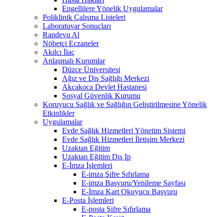
Engellilere Yönelik Uygulamalar
Poliklinik Çalışma Listeleri
Laboratuvar Sonuçları
Randevu Al
Nöbetçi Eczaneler
Akılcı İlaç
Anlaşmalı Kurumlar
Düzce Üniversitesi
Ağız ve Diş Sağlığı Merkezi
Akçakoca Devlet Hastanesi
Sosyal Güvenlik Kurumu
Koruyucu Sağlık ve Sağlığın Geliştirilmesine Yönelik
Etkinlikler
Uygulamalar
Evde Sağlık Hizmetleri Yönetim Sistemi
Evde Sağlık Hizmetleri İletişim Merkezi
Uzaktan Eğitim
Uzaktan Eğitim Dış Ip
E-İmza İşlemleri
E-imza Şifre Sıfırlama
E-imza Başvuru/Yenileme Sayfası
E-İmza Kart Okuyucu Başvuru
E-Posta İşlemleri
E-posta Şifre Sıfırlama