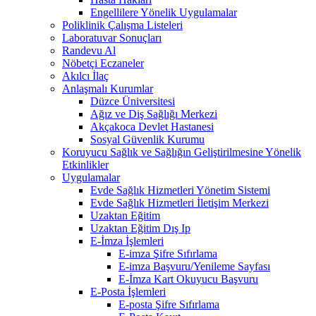
Engellilere Yönelik Uygulamalar
Poliklinik Çalışma Listeleri
Laboratuvar Sonuçları
Randevu Al
Nöbetçi Eczaneler
Akılcı İlaç
Anlaşmalı Kurumlar
Düzce Üniversitesi
Ağız ve Diş Sağlığı Merkezi
Akçakoca Devlet Hastanesi
Sosyal Güvenlik Kurumu
Koruyucu Sağlık ve Sağlığın Geliştirilmesine Yönelik
Etkinlikler
Uygulamalar
Evde Sağlık Hizmetleri Yönetim Sistemi
Evde Sağlık Hizmetleri İletişim Merkezi
Uzaktan Eğitim
Uzaktan Eğitim Dış Ip
E-İmza İşlemleri
E-imza Şifre Sıfırlama
E-imza Başvuru/Yenileme Sayfası
E-İmza Kart Okuyucu Başvuru
E-Posta İşlemleri
E-posta Şifre Sıfırlama