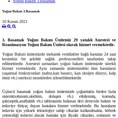
Yoğun Bakım 3.Basamak
Yoğun Bakım 3.Basamak
10 Kasım 2021
3. Basamak
Yoğun Bakım Ünitemiz
29 yataklı Anestezi ve
Reanimasyon
Yoğun Bakım Ünitesi olarak hizmet vermektedir.
Yoğun Bakım ünitemizde mekanik ventilatöre bağlı hastalar 24 saat
kesintisiz bir şekilde sağlık profesyonelleri tarafından takip
edilmektedir. Anestezi uzmanları yoğun bakım ünitemizde sürekli
hizmet vermektedir. Aynı zamanda ünitemizdeki tüm hastaların
yaşamsal fonksiyonları (nabız,kan basıncı, kan oksijen düzeyi, kalp
ritmi vb.) merkezi monitörden izlenebilmektedir.
Üçüncü basamak yoğun bakım ünitemizde çoğunlukla birden fazla
sistemi(solunum,sindirim, dolaşım vb.) etkilenmiş, komada,
şok(septik,anaflaktik vb.) tablosunda bulunan ileri derecede bakım ve
tedaviye ihtiyaç duyan hastalara hizmet verilmektedir. Bu hastaların
tedavisi için yüksek teknolojiye sahip cihazlar kullanılmakta, böbrek
yetmezliği tedavisi alacak hastalar için diyaliz cihazları, solunum ve