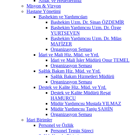
Amaç ve Hedeflerimiz
Misyon & Vizyon
Hastane Yönetimi
Başhekim ve Yardımcıları
Başhekim Uzm. Dr. Sinan ÖZDEMİR
Başhekim Yardımcısı Uzm. Dr. Özge
YURTSEVEN
Başhekim Yardımcısı Uzm. Dr. Milas
MAFİZER
Organizasyon Şeması
İdari ve Mali Hiz. Müd. ve Yrd.
İdari ve Mali İşler Müdürü Onur TEMEL
Organizasyon Şeması
Sağlık Bakım Hiz. Müd. ve Yrd.
Sağlık Bakım Hizmetleri Müdürü
Organizasyon Şeması
Destek ve Kalite Hiz. Müd. ve Yrd.
Destek ve Kalite Müdürü Reşat
HAMURCU
Müdür Yardımcısı Mustafa YILMAZ
Müdür Yardımcısı Tanju ŞAHİN
Organizasyon Şeması
İdari Birimler
Personel ve Özlük
Personel Temin Süreci