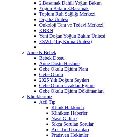
2.Basamak Dahili Yoğun Bakım
Yoğun Bakım 3.Basamak
Toplum Ruh Sağlığı Merkezi
Diyaliz Ünitesi
Onkoloji Tanı ve Tedavi Merkezi
KBRN
Yeni Doğan Yoğun Bakım Ünitesi
ESWL (Taş Kırma Ünitesi)
Anne & Bebek
Bebek Dostu
Anne Dostu Hastane
Gebe Okulu Eğitim Planı
Gebe Okulu
2025 Yılı Doğum Sayıları
Gebe Okulu Uzaktan Eğitim
Gebe Okulu Eğitim Dökümanları
Kliniklerimiz
Acil Tıp
Klinik Hakkında
Klinikten Haberler
Nasıl Gidilir?
Sıkça Sorulan Sorular
Acil Tıp Uzmanları
Pratisyen Hekimler