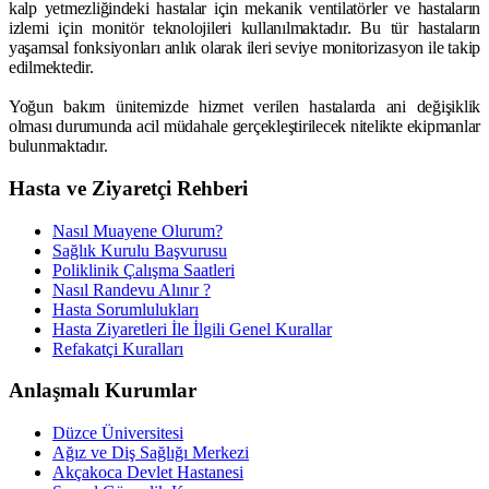
kalp yetmezliğindeki hastalar için mekanik ventilatörler ve hastaların
izlemi için monitör teknolojileri kullanılmaktadır. Bu tür hastaların
yaşamsal fonksiyonları anlık olarak ileri seviye monitorizasyon ile takip
edilmektedir.
Yoğun bakım ünitemizde hizmet verilen hastalarda ani değişiklik
olması durumunda acil müdahale gerçekleştirilecek nitelikte ekipmanlar
bulunmaktadır.
Hasta ve Ziyaretçi Rehberi
Nasıl Muayene Olurum?
Sağlık Kurulu Başvurusu
Poliklinik Çalışma Saatleri
Nasıl Randevu Alınır ?
Hasta Sorumlulukları
Hasta Ziyaretleri İle İlgili Genel Kurallar
Refakatçi Kuralları
Anlaşmalı Kurumlar
Düzce Üniversitesi
Ağız ve Diş Sağlığı Merkezi
Akçakoca Devlet Hastanesi