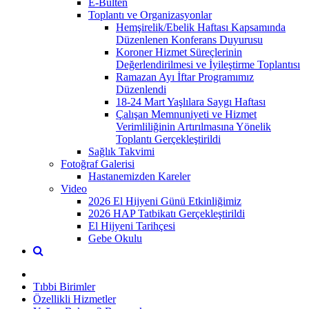
E-Bülten
Toplantı ve Organizasyonlar
Hemşirelik/Ebelik Haftası Kapsamında
Düzenlenen Konferans Duyurusu
Koroner Hizmet Süreçlerinin
Değerlendirilmesi ve İyileştirme Toplantısı
Ramazan Ayı İftar Programımız
Düzenlendi
18-24 Mart Yaşlılara Saygı Haftası
Çalışan Memnuniyeti ve Hizmet
Verimliliğinin Artırılmasına Yönelik
Toplantı Gerçekleştirildi
Sağlık Takvimi
Fotoğraf Galerisi
Hastanemizden Kareler
Video
2026 El Hijyeni Günü Etkinliğimiz
2026 HAP Tatbikatı Gerçekleştirildi
El Hijyeni Tarihçesi
Gebe Okulu
Tıbbi Birimler
Özellikli Hizmetler