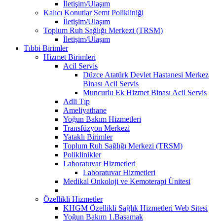
İletişim/Ulaşım
Kalıcı Konutlar Semt Polikliniği
İletişim/Ulaşım
Toplum Ruh Sağlığı Merkezi (TRSM)
İletişim/Ulaşım
Tıbbi Birimler
Hizmet Birimleri
Acil Servis
Düzce Atatürk Devlet Hastanesi Merkez
Binası Acil Servis
Muncurlu Ek Hizmet Binası Acil Servis
Adli Tıp
Ameliyathane
Yoğun Bakım Hizmetleri
Transfüzyon Merkezi
Yataklı Birimler
Toplum Ruh Sağlığı Merkezi (TRSM)
Poliklinikler
Laboratuvar Hizmetleri
Laboratuvar Hizmetleri
Medikal Onkoloji ve Kemoterapi Ünitesi
Özellikli Hizmetler
KHGM Özellikli Sağlık Hizmetleri Web Sitesi
Yoğun Bakım 1.Basamak