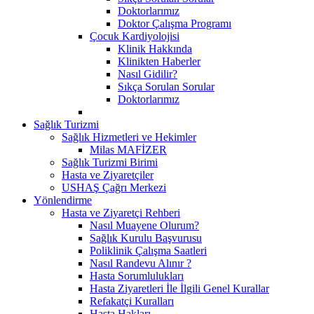
Doktorlarımız
Doktor Çalışma Programı
Çocuk Kardiyolojisi
Klinik Hakkında
Klinikten Haberler
Nasıl Gidilir?
Sıkça Sorulan Sorular
Doktorlarımız
Sağlık Turizmi
Sağlık Hizmetleri ve Hekimler
Milas MAFİZER
Sağlık Turizmi Birimi
Hasta ve Ziyaretçiler
USHAŞ Çağrı Merkezi
Yönlendirme
Hasta ve Ziyaretçi Rehberi
Nasıl Muayene Olurum?
Sağlık Kurulu Başvurusu
Poliklinik Çalışma Saatleri
Nasıl Randevu Alınır ?
Hasta Sorumlulukları
Hasta Ziyaretleri İle İlgili Genel Kurallar
Refakatçi Kuralları
Hasta Hakları