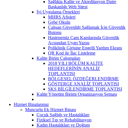
Sağlıkta Kalite ve Akreditasyon Daire
Başkanlığı Web Sitesi
İyi Uygulama Örnekleri
MHRS Afişleri
Gebe Okulu
Çalışan Güvenliği Sağlamak İçin Güvenlik
Butonu
Hastenemiz Cam Kapılarında Güvenlik
Açısından Uyarı Yazısı
Poliklinik Girişine Engelli Yardım Ekranı
QR Kod ile İlaç Listeleme
Kalite Birim Çalışmaları
2018 YILI BÖLÜM KALİTE
HEDEFLERİNİN ANALİZ
TOPLANTISI
BÖLGESEL ÖZDEĞERLENDİRME
GÖSTERGE ANALİZ TOPLANTISI
SKS BİLGİLENDİRME TOPLANTISI
Kalite Yönetim Birimi Organizasyon Şeması
Hizmet Binalarımız
Muncurlu Ek Hizmet Binası
Çocuk Sağlığı ve Hastalıkları
Fiziksel Tıp ve Rehabilitasyon
Kadın Hastalıkları ve Doğum