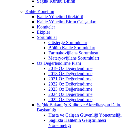
Sağlık Kurulu Birimi
Kalite Yönetimi
Kalite Yönetim Direktörü
Kalite Yönetim Birim Çalışanları
Komiteler
Ekipler
Sorumlular
Gösterge Sorumluları
Bölüm Kalite Sorumluları
Farmakovijilans Sorumlusu
Materyovijilans Sorumluları
Öz Değerlendirme Planı
2019 Öz Değerlendirme
2018 Öz Değerlendirme
2021 Öz Değerlendirme
2022 Öz Değerlendirme
2023 Öz Değerlendirme
2024 Öz Değerlendirme
2025 Öz Değerlendirme
Sağlık Bakanlığı Kalite ve Akreditasyon Daire
Başkanlığı
Hasta ve Çalışan Güvenliği Yönetmeliği
Sağlıkta Kalitenin Geliştirilmesi
Yönetmeliği