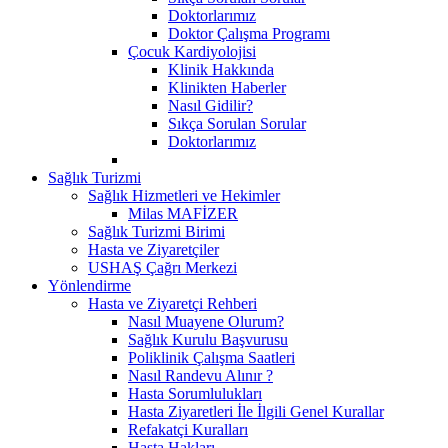
Doktorlarımız
Doktor Çalışma Programı
Çocuk Kardiyolojisi
Klinik Hakkında
Klinikten Haberler
Nasıl Gidilir?
Sıkça Sorulan Sorular
Doktorlarımız
Sağlık Turizmi
Sağlık Hizmetleri ve Hekimler
Milas MAFİZER
Sağlık Turizmi Birimi
Hasta ve Ziyaretçiler
USHAŞ Çağrı Merkezi
Yönlendirme
Hasta ve Ziyaretçi Rehberi
Nasıl Muayene Olurum?
Sağlık Kurulu Başvurusu
Poliklinik Çalışma Saatleri
Nasıl Randevu Alınır ?
Hasta Sorumlulukları
Hasta Ziyaretleri İle İlgili Genel Kurallar
Refakatçi Kuralları
Hasta Hakları