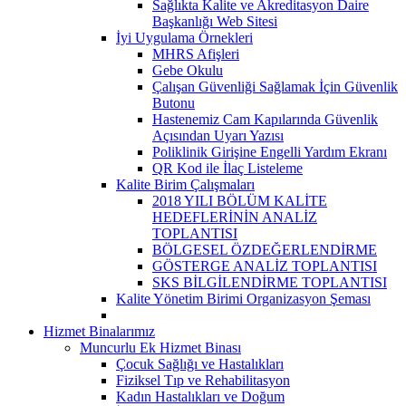
Sağlıkta Kalite ve Akreditasyon Daire
Başkanlığı Web Sitesi
İyi Uygulama Örnekleri
MHRS Afişleri
Gebe Okulu
Çalışan Güvenliği Sağlamak İçin Güvenlik
Butonu
Hastenemiz Cam Kapılarında Güvenlik
Açısından Uyarı Yazısı
Poliklinik Girişine Engelli Yardım Ekranı
QR Kod ile İlaç Listeleme
Kalite Birim Çalışmaları
2018 YILI BÖLÜM KALİTE
HEDEFLERİNİN ANALİZ
TOPLANTISI
BÖLGESEL ÖZDEĞERLENDİRME
GÖSTERGE ANALİZ TOPLANTISI
SKS BİLGİLENDİRME TOPLANTISI
Kalite Yönetim Birimi Organizasyon Şeması
Hizmet Binalarımız
Muncurlu Ek Hizmet Binası
Çocuk Sağlığı ve Hastalıkları
Fiziksel Tıp ve Rehabilitasyon
Kadın Hastalıkları ve Doğum