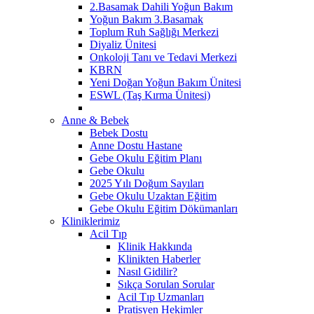
2.Basamak Dahili Yoğun Bakım
Yoğun Bakım 3.Basamak
Toplum Ruh Sağlığı Merkezi
Diyaliz Ünitesi
Onkoloji Tanı ve Tedavi Merkezi
KBRN
Yeni Doğan Yoğun Bakım Ünitesi
ESWL (Taş Kırma Ünitesi)
Anne & Bebek
Bebek Dostu
Anne Dostu Hastane
Gebe Okulu Eğitim Planı
Gebe Okulu
2025 Yılı Doğum Sayıları
Gebe Okulu Uzaktan Eğitim
Gebe Okulu Eğitim Dökümanları
Kliniklerimiz
Acil Tıp
Klinik Hakkında
Klinikten Haberler
Nasıl Gidilir?
Sıkça Sorulan Sorular
Acil Tıp Uzmanları
Pratisyen Hekimler