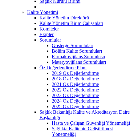
Sağlık Kurulu Birimi
Kalite Yönetimi
Kalite Yönetim Direktörü
Kalite Yönetim Birim Çalışanları
Komiteler
Ekipler
Sorumlular
Gösterge Sorumluları
Bölüm Kalite Sorumluları
Farmakovijilans Sorumlusu
Materyovijilans Sorumluları
Öz Değerlendirme Planı
2019 Öz Değerlendirme
2018 Öz Değerlendirme
2021 Öz Değerlendirme
2022 Öz Değerlendirme
2023 Öz Değerlendirme
2024 Öz Değerlendirme
2025 Öz Değerlendirme
Sağlık Bakanlığı Kalite ve Akreditasyon Daire
Başkanlığı
Hasta ve Çalışan Güvenliği Yönetmeliği
Sağlıkta Kalitenin Geliştirilmesi
Yönetmeliği