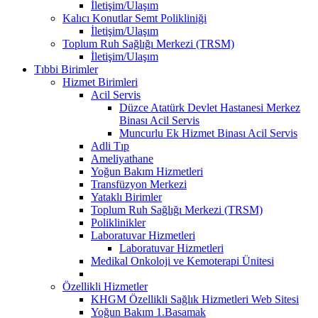
İletişim/Ulaşım
Kalıcı Konutlar Semt Polikliniği
İletişim/Ulaşım
Toplum Ruh Sağlığı Merkezi (TRSM)
İletişim/Ulaşım
Tıbbi Birimler
Hizmet Birimleri
Acil Servis
Düzce Atatürk Devlet Hastanesi Merkez
Binası Acil Servis
Muncurlu Ek Hizmet Binası Acil Servis
Adli Tıp
Ameliyathane
Yoğun Bakım Hizmetleri
Transfüzyon Merkezi
Yataklı Birimler
Toplum Ruh Sağlığı Merkezi (TRSM)
Poliklinikler
Laboratuvar Hizmetleri
Laboratuvar Hizmetleri
Medikal Onkoloji ve Kemoterapi Ünitesi
Özellikli Hizmetler
KHGM Özellikli Sağlık Hizmetleri Web Sitesi
Yoğun Bakım 1.Basamak