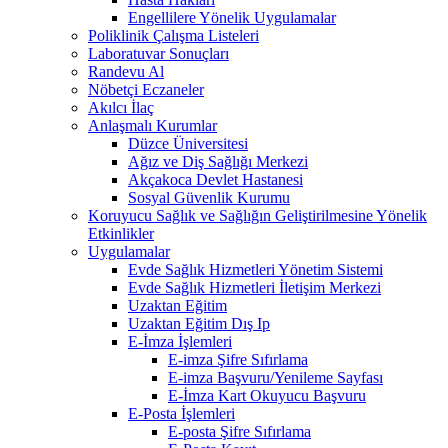
Engellilere Yönelik Uygulamalar
Poliklinik Çalışma Listeleri
Laboratuvar Sonuçları
Randevu Al
Nöbetçi Eczaneler
Akılcı İlaç
Anlaşmalı Kurumlar
Düzce Üniversitesi
Ağız ve Diş Sağlığı Merkezi
Akçakoca Devlet Hastanesi
Sosyal Güvenlik Kurumu
Koruyucu Sağlık ve Sağlığın Geliştirilmesine Yönelik
Etkinlikler
Uygulamalar
Evde Sağlık Hizmetleri Yönetim Sistemi
Evde Sağlık Hizmetleri İletişim Merkezi
Uzaktan Eğitim
Uzaktan Eğitim Dış Ip
E-İmza İşlemleri
E-imza Şifre Sıfırlama
E-imza Başvuru/Yenileme Sayfası
E-İmza Kart Okuyucu Başvuru
E-Posta İşlemleri
E-posta Şifre Sıfırlama