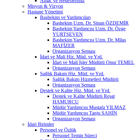
Amaç ve Hedeflerimiz
Misyon & Vizyon
Hastane Yönetimi
Başhekim ve Yardımcıları
Başhekim Uzm. Dr. Sinan ÖZDEMİR
Başhekim Yardımcısı Uzm. Dr. Özge
YURTSEVEN
Başhekim Yardımcısı Uzm. Dr. Milas
MAFİZER
Organizasyon Şeması
İdari ve Mali Hiz. Müd. ve Yrd.
İdari ve Mali İşler Müdürü Onur TEMEL
Organizasyon Şeması
Sağlık Bakım Hiz. Müd. ve Yrd.
Sağlık Bakım Hizmetleri Müdürü
Organizasyon Şeması
Destek ve Kalite Hiz. Müd. ve Yrd.
Destek ve Kalite Müdürü Reşat
HAMURCU
Müdür Yardımcısı Mustafa YILMAZ
Müdür Yardımcısı Tanju ŞAHİN
Organizasyon Şeması
İdari Birimler
Personel ve Özlük
Personel Temin Süreci