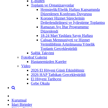
E-Bülten
Toplantı ve Organizasyonlar
Hemşirelik/Ebelik Haftası Kapsamında
Düzenlenen Konferans Duyurusu
Koroner Hizmet Süreçlerinin
Değerlendirilmesi ve İyileştirme Toplantısı
Ramazan Ayı İftar Programımız
Düzenlendi
18-24 Mart Yaşlılara Saygı Haftası
Çalışan Memnuniyeti ve Hizmet
Verimliliğinin Artırılmasına Yönelik
Toplantı Gerçekleştirildi
Sağlık Takvimi
Fotoğraf Galerisi
Hastanemizden Kareler
Video
2026 El Hijyeni Günü Etkinliğimiz
2026 HAP Tatbikatı Gerçekleştirildi
El Hijyeni Tarihçesi
Gebe Okulu
Kurumsal
İdari Birimler